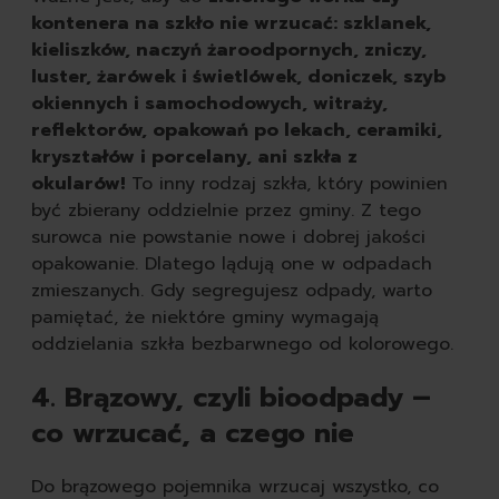
kontenera na szkło nie wrzucać: szklanek,
kieliszków, naczyń żaroodpornych, zniczy,
luster, żarówek i świetlówek, doniczek, szyb
okiennych i samochodowych, witraży,
reflektorów, opakowań po lekach, ceramiki,
kryształów i porcelany, ani szkła z
okularów!
To inny rodzaj szkła, który powinien
być zbierany oddzielnie przez gminy. Z tego
surowca nie powstanie nowe i dobrej jakości
opakowanie. Dlatego lądują one w odpadach
zmieszanych. Gdy segregujesz odpady, warto
pamiętać, że niektóre gminy wymagają
oddzielania szkła bezbarwnego od kolorowego.
4. Brązowy, czyli bioodpady –
co wrzucać, a czego nie
Do brązowego pojemnika wrzucaj wszystko, co