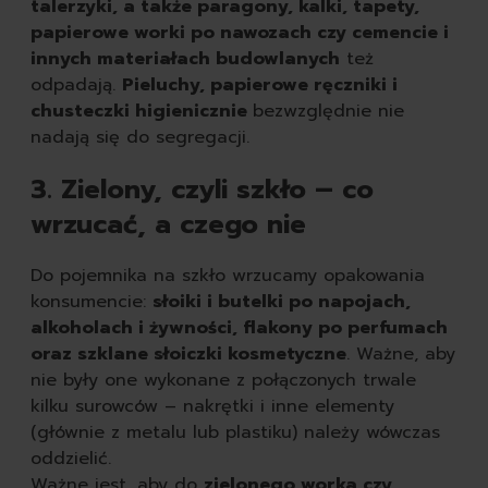
talerzyki, a także paragony, kalki, tapety,
papierowe worki po nawozach czy cemencie i
innych materiałach budowlanych
też
odpadają.
Pieluchy, papierowe ręczniki i
chusteczki higienicznie
bezwzględnie nie
nadają się do segregacji.
3. Zielony, czyli szkło – co
wrzucać, a czego nie
Do pojemnika na szkło wrzucamy opakowania
konsumencie:
słoiki i butelki po napojach,
alkoholach i żywności, flakony po perfumach
oraz szklane słoiczki kosmetyczne
. Ważne, aby
nie były one wykonane z połączonych trwale
kilku surowców – nakrętki i inne elementy
(głównie z metalu lub plastiku) należy wówczas
oddzielić.
Ważne jest, aby do
zielonego worka czy