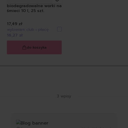
biodegradowalne worki na
śmieci 10 l, 25 szt.
17,49 zł
wybieram club i płacę
16,27 zł
do koszyka
Latest Blog Posts
3 wpisy