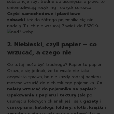
substancje zbyt trudne do usunięcia, a przez to
uniemożliwiają recykling i odzysk surowca.
Części samochodowe i plastikowe
zabawki
też do żółtego pojemnika się nie
nadają. Tu ich nie wrzucaj. Zawieź do PSZOKu.
2. Niebieski, czyli papier – co
wrzucać, a czego nie
Co tutaj może być trudnego? Papier to papier.
Okazuje się jednak, że to wcale nie taka
oczywista sprawa, bo nie każdy rodzaj papieru
możesz wrzucić do niebieskiego pojemnika.
Co
należy wrzucać do pojemnika na papier?
Opakowania z papieru i tektury
(ale po
usunięciu foliowych okienek jeśli są!),
gazety i
czasopisma, katalogi, foldery, ulotki, książki i
zeszyty
- małe zszywki można zostawić, bo w