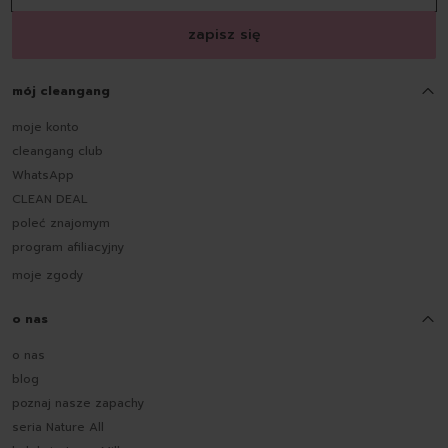
zapisz się
mój cleangang
moje konto
cleangang club
WhatsApp
CLEAN DEAL
poleć znajomym
program afiliacyjny
moje zgody
o nas
o nas
blog
poznaj nasze zapachy
seria Nature All