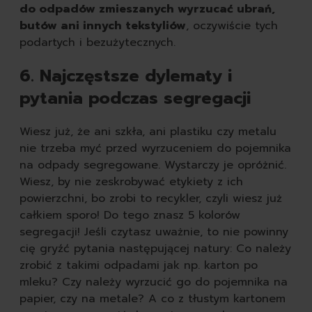
do odpadów zmieszanych wyrzucać ubrań,
butów ani innych tekstyliów
, oczywiście tych
podartych i bezużytecznych.
6. Najczęstsze dylematy i
pytania podczas segregacji
Wiesz już, że ani szkła, ani plastiku czy metalu
nie trzeba myć przed wyrzuceniem do pojemnika
na odpady segregowane. Wystarczy je opróżnić.
Wyczyść
Wiesz, by nie zeskrobywać etykiety z ich
powierzchni, bo zrobi to recykler, czyli wiesz już
całkiem sporo! Do tego znasz 5 kolorów
segregacji! Jeśli czytasz uważnie, to nie powinny
cię gryźć pytania następującej natury: Co należy
zrobić z takimi odpadami jak np. karton po
mleku? Czy należy wyrzucić go do pojemnika na
papier, czy na metale? A co z tłustym kartonem