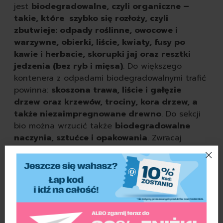
jest
biodegradowalne, czyli organiczne –
takie, które szybko się rozłoży, czyli
zbutwieje: odpady roślinne, owocowe i
warzywne, obierki, liście, kwiaty, fusy po
kawie i herbacie, skorupki jaj oraz resztki
jedzenia (bez ryb i mięsa)
. Do większego
kontenera z odpadami biodegradowalnymi trafić
powinna:
skoszona trawa, liście i gałęzie
drzew oraz krzewów, trociny, kora drzew, a
także niezaimpregnowane drewno
. Do sekcji
bio można wrzucić także
biodegradowalne
naczynia, sztućce i opakowania
. Zwracaj
uwagę na oznaczenia, bo kompostowalnych
opakowań i sztućców jest coraz więcej –są z
otrębów, kukurydzy, etc.
Odpady
biodegradowalne najlepiej wrzucać do
pojemnika luzem. Jeśli nie masz takiej
możliwości używaj kompostowalnych worków
z odpowiednim bio-certyfikatem