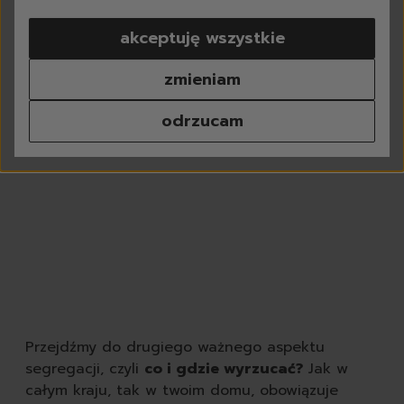
pranie
akceptuję wszystkie
do białego
do koloru
zmieniam
do czarnego
do sportowych
odrzucam
tkaniny delikatne
kapsułki do prania
proszki do prania
płyny do prania
płyny do płukania
odplamiacze
perfumy do prania
środki do czyszczenia p
chusteczki do prania
odświeżacze do tkanin
dodatki do prania
Przejdźmy do drugiego ważnego aspektu
akcesoria do prania
segregacji, czyli
co i gdzie wyrzucać?
Jak w
zmywanie
całym kraju, tak w twoim domu, obowiązuje