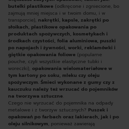
butelki plastikowe
(odkręcone i zgniecione, bo
zajmują mniej miejsca i w twoim domu, i w
transporcie),
nakrętki, kapsle, zakrętki po
słoikach, plastikowe opakowania po
produktach spożywczych, kosmetykach i
środkach czystości, folia aluminiowa, puszki
po napojach i żywności, worki, reklamówki i
giętkie opakowania foliowe
(popularne
pouche, czyli wszystkie elastyczne tubki i
woreczki),
opakowania wielomateriałowe w
tym kartony po soku, mleku czy oleju
spożywczym. Śmieci wykonane z gumy czy z
kauczuku należy też wrzucać do pojemników
na tworzywa sztuczne
.
Czego nie wyrzucać do pojemnika na odpady
metalowe i z tworzyw sztucznych?
Puszek i
opakowań po farbach oraz lakierach, jak i po
oleju silnikowym
, ponieważ zawierają