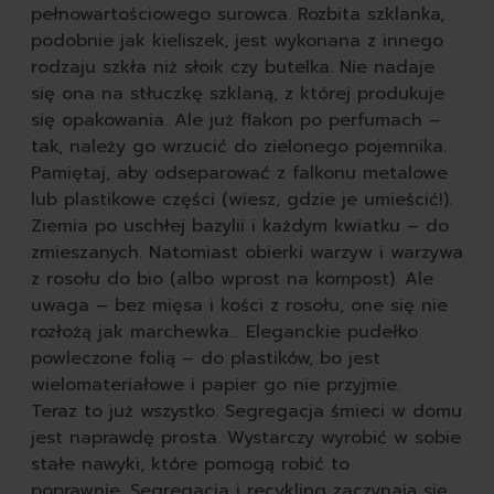
pełnowartościowego surowca. Rozbita szklanka,
podobnie jak kieliszek, jest wykonana z innego
rodzaju szkła niż słoik czy butelka. Nie nadaje
się ona na stłuczkę szklaną, z której produkuje
się opakowania. Ale już flakon po perfumach –
tak, należy go wrzucić do zielonego pojemnika.
Pamiętaj, aby odseparować z falkonu metalowe
lub plastikowe części (wiesz, gdzie je umieścić!).
Ziemia po uschłej bazylii i każdym kwiatku – do
zmieszanych. Natomiast obierki warzyw i warzywa
z rosołu do bio (albo wprost na kompost). Ale
uwaga – bez mięsa i kości z rosołu, one się nie
rozłożą jak marchewka… Eleganckie pudełko
powleczone folią – do plastików, bo jest
wielomateriałowe i papier go nie przyjmie.
Teraz to już wszystko. Segregacja śmieci w domu
jest naprawdę prosta. Wystarczy wyrobić w sobie
stałe nawyki, które pomogą robić to
poprawnie. Segregacja i recykling zaczynają się…