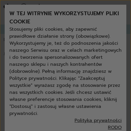
bestsellery
promocje tygodnia
W TEJ WITRYNIE WYKORZYSTUJEMY PLIKI
nowości
zamów ponownie
COOKIE
niezbędne w każdym domu
Stosujemy pliki cookies, aby zapewnić
Zapisz się do
GANGLETTERA
i zyskaj aż
do 30% rabatu!
produkty uniwersalne + eko
prawidłowe działanie strony (obowiązkowe).
zestawy
💥 Papier toaletowy 3-warstwowy za darmo powyżej 200 zł
📦 dostawa za
Wykorzystujemy je, też do podnoszenia jakości
czyszczenie
naszego Serwisu oraz w celach marketingowych
kuchnia
🏠
›
Blog
›
Jak segregować śmieci w domu? Część 2.
i do tworzenia spersonalizowanych ofert
łazienka
naszego sklepu i naszych kontrahentów
szkło
Jak segregować śmieci w domu?
(dobrowolne). Pełną informację znajdziesz w
podłoga
Część 2.
Polityce prywatności. Klikając "Zaakceptuj
meble
wszystkie" wyrażasz zgodę na stosowanie przez
grill i kominek
Anna Czelewska
26-02-2025
9 min
nas wszystkich cookies. Jeśli chcesz ustawić
outdoor
własne preferencje stosowania cookies, kliknij
ścierki
"Dostosuj" i zastosuj własne ustawienia
gąbki
prywatności.
szczotki
Polityka prywatności
akcesoria
RODO
do mycia rąk