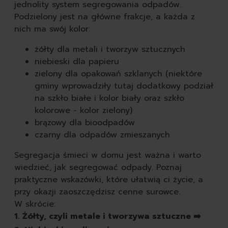
tabletki do zmywarki
jednolity system segregowania odpadów.
płyny do naczyń
Podzielony jest na główne frakcje, a każda z
gąbki do mycia naczyń
nich ma swój kolor:
szczotki kuchenne do 
żółty dla metali i tworzyw sztucznych
pozostałe środki do zm
niebieski dla papieru
według przeznaczenia
zielony dla opakowań szklanych (niektóre
do zmywarki
gminy wprowadziły tutaj dodatkowy podział
do zmywania ręc
na szkło białe i kolor biały oraz szkło
seria nature all
kolorowe - kolor zielony)
autokosmetyka
brązowy dla bioodpadów
karoseria
czarny dla odpadów zmieszanych
opony i felgi
tapicerka i kokpit
Segregacja śmieci w domu jest ważna i warto
akcesoria
wiedzieć, jak segregować odpady. Poznaj
zapachy
praktyczne wskazówki, które ułatwią ci życie, a
obuwie
przy okazji zaoszczędzisz cenne surowce.
czyszczenie butów
W skrócie:
szczotki do butów
1. Żółty, czyli metale i tworzywa sztuczne ➡️
impregnaty do butów