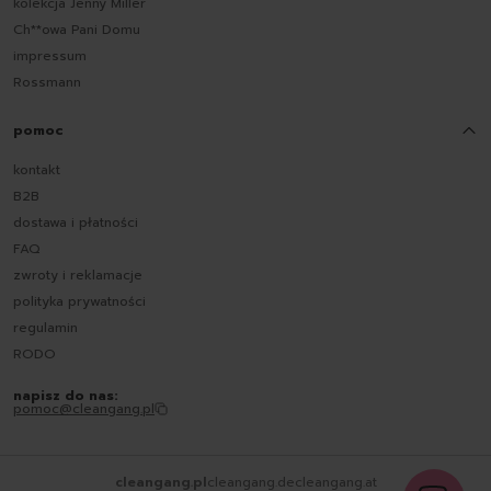
kolekcja Jenny Miller
Ch**owa Pani Domu
impressum
Rossmann
pomoc
kontakt
B2B
dostawa i płatności
FAQ
zwroty i reklamacje
polityka prywatności
regulamin
RODO
napisz do nas:
pomoc@cleangang.pl
cleangang.pl
cleangang.de
cleangang.at