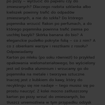
po pizzy – wyrzucić do papieru czy do
zmieszanych? Dlaczego rozbita szklanka albo
kieliszek powinny trafić do odpadów
zmieszanych, a nie do szkła? Do którego
pojemnika wrzucić flakon po perfumach, a do
którego pojemnika powinna trafić ziemia po
uschłej bazylii? Skórka banana do bio? A
eleganckie pudełko pokryte folią – co z nim? A
co z obierkami warzyw i resztkami z rosołu?
Odpowiadamy
Karton po mleku (po soku również!) to przykład
opakowania wielomateriałowego, bo wyścielony
jest od środka aluminium i wrzucamy go do
pojemnika na metale i tworzywa sztuczne.
Inaczej jest z kubkiem do kawy, który do
recyklingu się nie nadaje – tego musisz się po
prostu nauczyć. Z kolei mocno zatłuszczony
karton po pizzy wrzuć do zmieszanych, bo
tłuszcz uniemożliwia w tym przypadku odzysk