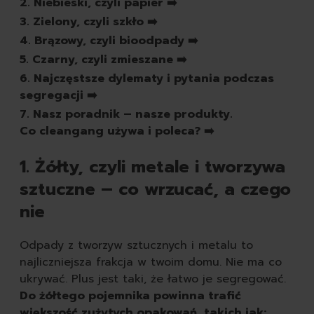
2. Niebieski, czyli papier ➡️
pasty do butów
3. Zielony, czyli szkło ➡️
białe
4. Brązowy, czyli bioodpady ➡️
czarne
brązowe
5. Czarny, czyli zmieszane ➡️
bezbarwne
6. Najczęstsze dylematy i pytania podczas
pozostałe
segregacji ➡️
spraye do butów
7. Nasz poradnik – nasze produkty.
rodzaj
Co cleangang używa i poleca? ➡️
skórzane
zamszowe
1. Żółty, czyli metale i tworzywa
sportowe
sztuczne – co wrzucać, a czego
zapachy
nie
odświeżacze powietrza
świeczki
samochodowe
Odpady z tworzyw sztucznych i metalu to
najliczniejsza frakcja w twoim domu. Nie ma co
ukrywać. Plus jest taki, że łatwo je segregować.
Do żółtego pojemnika powinna trafić
większość zużytych opakowań, takich jak: