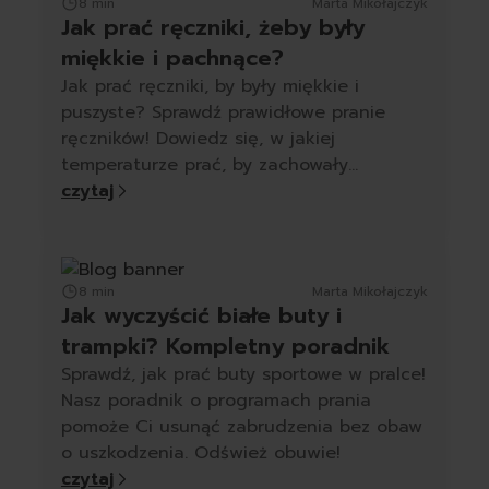
8 min
Marta Mikołajczyk
Jak prać ręczniki, żeby były
miękkie i pachnące?
Jak prać ręczniki, by były miękkie i
puszyste? Sprawdź prawidłowe pranie
ręczników! Dowiedz się, w jakiej
temperaturze prać, by zachowały
miękkość.
czytaj
8 min
Marta Mikołajczyk
Jak wyczyścić białe buty i
trampki? Kompletny poradnik
Sprawdź, jak prać buty sportowe w pralce!
Nasz poradnik o programach prania
pomoże Ci usunąć zabrudzenia bez obaw
o uszkodzenia. Odśwież obuwie!
czytaj