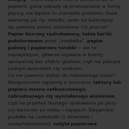
papierni, gdzie odpady są przetwarzane w formę
płynną, nie będzie to stanowiło problemu. Duże
elementy jak np. okładki, ramki od kalendarzy
itp. powinny zostać oddzielone. Co jeszcze?
Papier biurowy zadrukowany, także kartki
pokolorowane
przez „bombelka”,
papier
pakowy i papierowe torebki
– ale te
najzwyklejsze, głównie używane w branży
spożywczej bez efektu glamour, czyli nie pokryte
żadnym laminatem czy woskiem.
Co nie powinno trafiać do niebieskiego kosza?
Bezsprzecznie zapomnij o wrzuceniu
tektury lub
papieru mocno zatłuszczonego,
zabrudzonego czy wyściełanego aluminium
,
czyli na przykład tłustego opakowania po pizzy
czy kartonów po mleku i napojach. Eleganckie
pudełka na czekoladki (z okienkami i
uszlachetnieniami),
zużyte papierowe