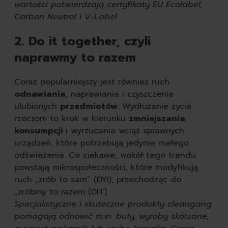
wartości potwierdzają certyfikaty EU Ecolabel,
Carbon Neutral i V-Label
2. Do it together, czyli
naprawmy to razem
Coraz popularniejszy jest również ruch
odnawiania
, naprawiania i czyszczenia
ulubionych
przedmiotów
. Wydłużanie życia
rzeczom to krok w kierunku
zmniejszania
konsumpcji
i wyrzucania wciąż sprawnych
urządzeń, które potrzebują jedynie małego
odświeżenia. Co ciekawe, wokół tego trendu
powstają mikrospołeczności, które modyfikują
ruch „zrób to sam” (DYI), przechodząc do
„zróbmy to razem (DIT).
Specjalistyczne i skuteczne produkty cleangang
pomagają odnowić m.in. buty, wyroby skórzane,