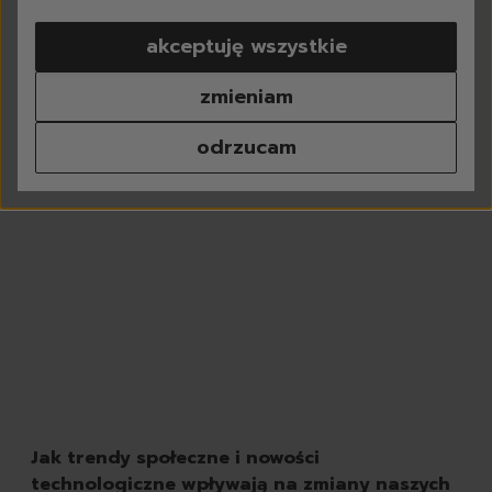
pranie
akceptuję wszystkie
do białego
do koloru
zmieniam
do czarnego
do sportowych
odrzucam
tkaniny delikatne
kapsułki do prania
proszki do prania
płyny do prania
płyny do płukania
odplamiacze
perfumy do prania
środki do czyszczenia p
chusteczki do prania
odświeżacze do tkanin
dodatki do prania
akcesoria do prania
Jak trendy społeczne i nowości
zmywanie
technologiczne wpływają na zmiany naszych