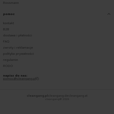
Rossmann
pomoc
kontakt
B2B
dostawa i płatności
FAQ
zwroty i reklamacje
polityka prywatności
regulamin
RODO
napisz do nas:
pomoc@cleangang.pl
cleangang.pl
cleangang.de
cleangang.at
cleangang©
2026