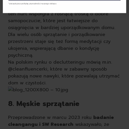
schludnych przestrzeni odzwierciedla
*akceptujesz politykę prywatności naszego sklepu
popularność declutteringu. Warto zaznaczyć, że
ten nurt współgra z rosnącą troską o dobre
samopoczucie, które jest łatwiejsze do
osiągnięcia w bardziej uporządkowanym domu.
Dla wielu osób sprzątanie i porządkowanie
przestrzeni staje się też formą medytacji czy
ukojenia, wspierającą dbanie o kondycję
psychiczną.
Na polskim rynku o declutteringu mówią m.in.
@cleanfluencerki, które w zabawny sposób
pokazują nowe nawyki, które pozwalają utrzymać
dom w czystości.
8. Męskie sprzątanie
Przeprowadzone w marcu 2023 roku
badanie
cleangangu i SW Research
wskazywało, że