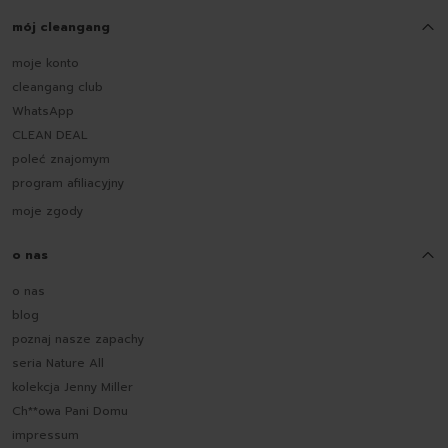
mój cleangang
moje konto
cleangang club
WhatsApp
CLEAN DEAL
poleć znajomym
program afiliacyjny
moje zgody
o nas
o nas
blog
poznaj nasze zapachy
seria Nature All
kolekcja Jenny Miller
Ch**owa Pani Domu
impressum