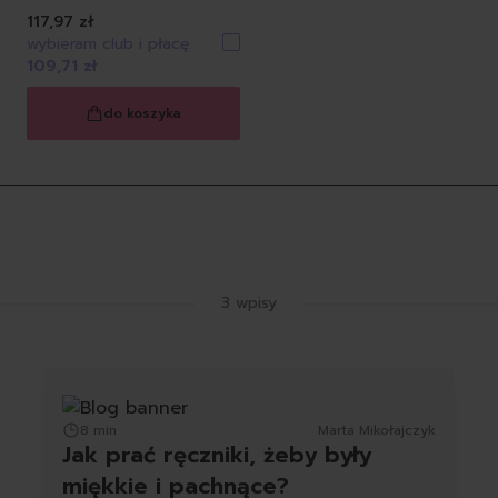
117,97 zł
wybieram club i płacę
109,71 zł
do koszyka
Latest Blog Posts
3 wpisy
8 min
Marta Mikołajczyk
Jak prać ręczniki, żeby były
miękkie i pachnące?