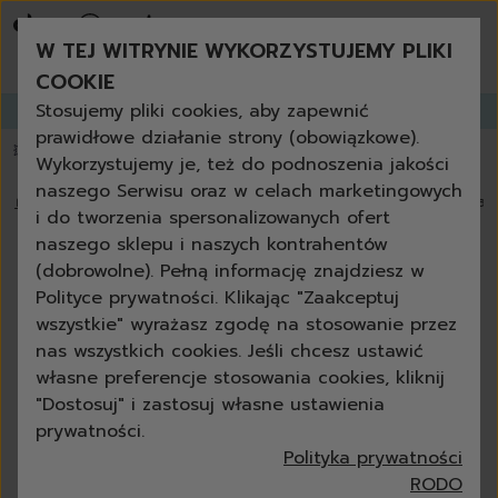
bestsellery
promocje tygodnia
W TEJ WITRYNIE WYKORZYSTUJEMY PLIKI
nowości
zamów ponownie
COOKIE
niezbędne w każdym domu
Stosujemy pliki cookies, aby zapewnić
Zapisz się do
GANGLETTERA
i zyskaj aż
do 30% rabatu!
produkty uniwersalne + eko
prawidłowe działanie strony (obowiązkowe).
zestawy
💥 Papier toaletowy 3-warstwowy za darmo powyżej 200 zł
📦 dostawa za
Wykorzystujemy je, też do podnoszenia jakości
czyszczenie
naszego Serwisu oraz w celach marketingowych
kuchnia
🏠
›
Blog
›
Przyszłość sprzątania: poznaj mapę trendów clean
i do tworzenia spersonalizowanych ofert
łazienka
naszego sklepu i naszych kontrahentów
szkło
Przyszłość sprzątania: poznaj
(dobrowolne). Pełną informację znajdziesz w
podłoga
mapę trendów cleangang i
Polityce prywatności. Klikając "Zaakceptuj
meble
wszystkie" wyrażasz zgodę na stosowanie przez
TrendRadar
grill i kominek
nas wszystkich cookies. Jeśli chcesz ustawić
outdoor
własne preferencje stosowania cookies, kliknij
Anna Czelewska
08-01-2024
8 min
ścierki
"Dostosuj" i zastosuj własne ustawienia
gąbki
prywatności.
szczotki
Polityka prywatności
akcesoria
RODO
do mycia rąk