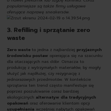
a nawet piekarnik lub szybę kominka. Coraz
popularniejsze są także firmy usługowe
oferujące naprawę sneakersów.
3. Refilling i sprzątanie zero
waste
Zero waste
to jedna z najbardziej
przyjaznych
środowisku postaw
opierająca się na szacunku
dla otaczających nas dóbr. Oznacza to
produkcję z wytrzymałych materiałów, by mogły
służyć jak najdłużej, czy rezygnację z
jednorazowych przedmiotów. W kontekście
sprzątania ten trend często manifestuje się
poprzez poszukiwanie coraz bardziej
ekologicznych
alternatyw
dla tradycyjnych
opakowań
oraz oferowanie klientom opcji
uzupełniania
wcześniej nabytych opakowań