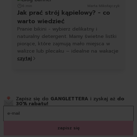
6 min
Marta Mikołajczyk
Jak prać strój kąpielowy? - co
warto wiedzieć
Pranie bikini - wybierz delikatny i
naturalny detergent. Mamy świetne listki
piorące, które zajmują mało miejsca w
walizce lub plecaku – idealne na wakacje
czytaj
Zapisz się do
GANGLETTERA
i zyskaj aż
do
30% rabatu!
zapisz się