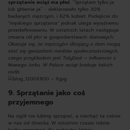
sprzątanie wciąż ma płeć
. “Sprzątam tylko ja
lub głównie ja” - deklarowało tylko 30%
badanych mężczyzn, i 62% kobiet. Podejście do
"męskiego sprzątania" jednak ulega wyraźnemu
przedefiniowaniu. W ostatnich latach następuje
zmiana ról płci w gospodarstwach domowych.
Okazuje się, że mężczyźni dbający o dom mogą
stać się gwiazdami mediów społecznościowych,
czego przykładem jest TidyDad — influencer z
Nowego Jorku. W Polsce wciąż brakuje takich
osób.
Wyczyść
9. Sprzątanie jako coś
przyjemnego
Na ogół nie lubimy sprzątać, a niechęć ta rośnie
w nas od dziecka. W ostatnim czasie rośnie
liczba propozycji dla rodziców, którzy