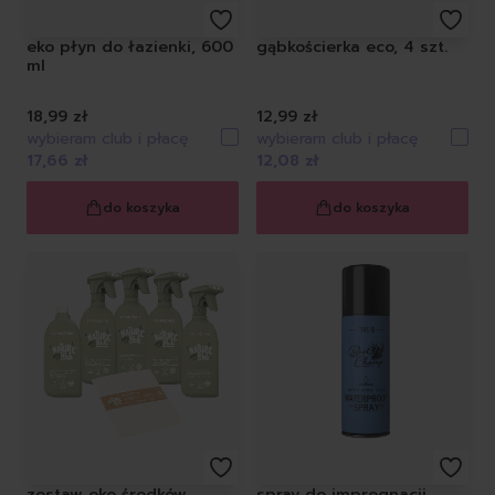
eko płyn do łazienki, 600
gąbkościerka eco, 4 szt.
ml
18,99 zł
12,99 zł
wybieram club i płacę
wybieram club i płacę
17,66 zł
12,08 zł
do koszyka
do koszyka
zestaw eko środków
spray do impregnacji