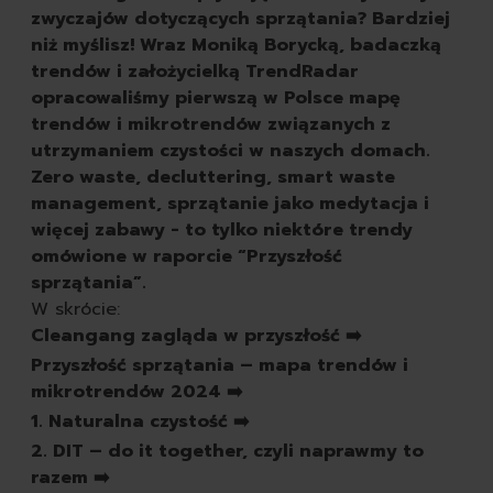
tabletki do zmywarki
zwyczajów dotyczących sprzątania? Bardziej
płyny do naczyń
niż myślisz! Wraz Moniką Borycką, badaczką
gąbki do mycia naczyń
trendów i założycielką TrendRadar
szczotki kuchenne do 
opracowaliśmy pierwszą w Polsce mapę
pozostałe środki do zm
trendów i mikrotrendów związanych z
według przeznaczenia
utrzymaniem czystości w naszych domach.
do zmywarki
Zero waste, decluttering, smart waste
do zmywania ręc
management, sprzątanie jako medytacja i
seria nature all
więcej zabawy - to tylko niektóre trendy
autokosmetyka
omówione w raporcie “Przyszłość
karoseria
sprzątania”.
opony i felgi
W skrócie:
tapicerka i kokpit
Cleangang zagląda w przyszłość ➡️
akcesoria
Przyszłość sprzątania – mapa trendów i
zapachy
mikrotrendów 2024 ➡️
obuwie
1. Naturalna czystość ➡️
czyszczenie butów
2. DIT – do it together, czyli naprawmy to
szczotki do butów
razem ➡️
impregnaty do butów