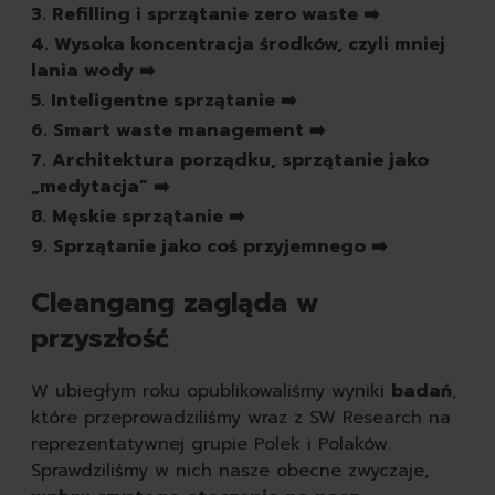
pasty do butów
3. Refilling i sprzątanie zero waste ➡️
białe
4. Wysoka koncentracja środków, czyli mniej
czarne
lania wody ➡️
brązowe
5. Inteligentne sprzątanie ➡️
bezbarwne
6. Smart waste management ➡️
pozostałe
7. Architektura porządku, sprzątanie jako
spraye do butów
„medytacja” ➡️
rodzaj
8. Męskie sprzątanie ➡️
skórzane
9. Sprzątanie jako coś przyjemnego ➡️
zamszowe
sportowe
Cleangang zagląda w
zapachy
odświeżacze powietrza
przyszłość
świeczki
samochodowe
W ubiegłym roku opublikowaliśmy wyniki
badań
,
które przeprowadziliśmy wraz z SW Research na
reprezentatywnej grupie Polek i Polaków.
Sprawdziliśmy w nich nasze obecne zwyczaje,