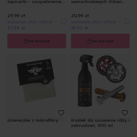
tapicerki - uzupełnienie,
samochodowych Urban
500 ml
Star, 500 ml
29,99 zł
20,99 zł
wybieram club i płacę
wybieram club i płacę
27,89 zł
19,52 zł
do koszyka
do koszyka
ściereczka z mikrofibry
środek do usuwania rdzy i
zabrudzeń, 500 ml