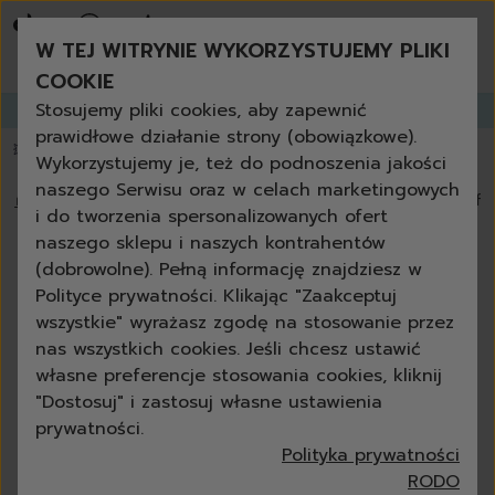
bestsellery
promocje tygodnia
W TEJ WITRYNIE WYKORZYSTUJEMY PLIKI
nowości
zamów ponownie
COOKIE
niezbędne w każdym domu
Stosujemy pliki cookies, aby zapewnić
Zapisz się do
GANGLETTERA
i zyskaj aż
do 30% rabatu!
produkty uniwersalne + eko
prawidłowe działanie strony (obowiązkowe).
zestawy
💥 Papier toaletowy 3-warstwowy za darmo powyżej 200 zł
📦 dostawa za
Wykorzystujemy je, też do podnoszenia jakości
czyszczenie
naszego Serwisu oraz w celach marketingowych
kuchnia
🏠
›
Blog
›
Czym wyczyścić rower i motocykl? Poradnik dla f
i do tworzenia spersonalizowanych ofert
łazienka
naszego sklepu i naszych kontrahentów
szkło
Czym wyczyścić rower i motocykl?
(dobrowolne). Pełną informację znajdziesz w
podłoga
Poradnik dla fanów jednośladów
Polityce prywatności. Klikając "Zaakceptuj
meble
wszystkie" wyrażasz zgodę na stosowanie przez
grill i kominek
Anna Czelewska
27-08-2024
11 min
nas wszystkich cookies. Jeśli chcesz ustawić
outdoor
własne preferencje stosowania cookies, kliknij
ścierki
"Dostosuj" i zastosuj własne ustawienia
gąbki
prywatności.
szczotki
Polityka prywatności
akcesoria
RODO
do mycia rąk