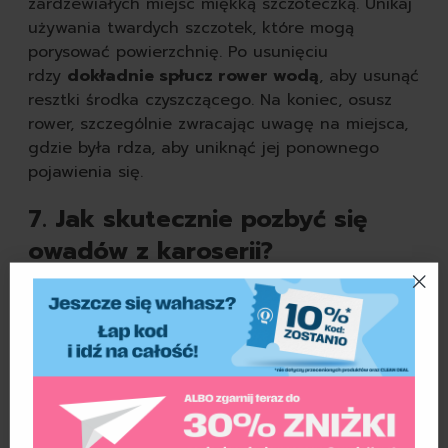
zardzewiałych miejsc miękką szczoteczką. Unikaj
używania twardych szczotek, które mogą
porysować powierzchnię. Po usunięciu
rdzy
dokładnie spłucz rower wodą
, aby usunąć
resztki środka czyszczącego. Na koniec, osusz
rower, szczególnie zwracając uwagę na miejsca,
gdzie była rdza, aby uniknąć jej ponownego
pojawienia się.
7. Jak skutecznie pozbyć się
owadów z karoserii?
Owady na karoserii to problem, który dotyczy
każdego kierowcy bez względu na pojazd, jakim
się porusza. Te zanieczyszczenia mogą być
trudne do usunięcia, szczególnie jeśli zaschły na
powierzchni. Z pomocą przyjdzie dwustronna
gąbka samochodowa do usuwania owadów
MotoVenture. Przed rozpoczęciem czyszczenia