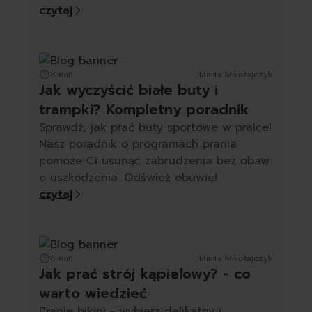
miękkość.
czytaj
8 min
Marta Mikołajczyk
Jak wyczyścić białe buty i
trampki? Kompletny poradnik
Sprawdź, jak prać buty sportowe w pralce!
Nasz poradnik o programach prania
pomoże Ci usunąć zabrudzenia bez obaw
o uszkodzenia. Odśwież obuwie!
czytaj
6 min
Marta Mikołajczyk
Jak prać strój kąpielowy? - co
warto wiedzieć
Pranie bikini - wybierz delikatny i