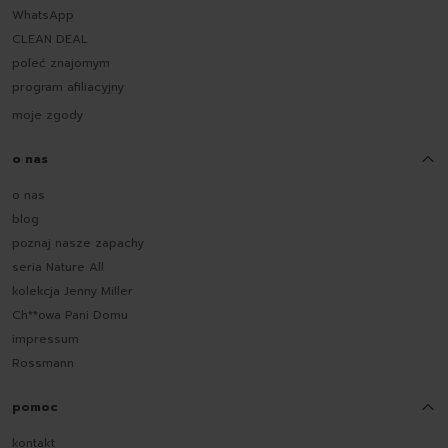
WhatsApp
CLEAN DEAL
poleć znajomym
program afiliacyjny
moje zgody
o nas
o nas
blog
poznaj nasze zapachy
seria Nature All
kolekcja Jenny Miller
Ch**owa Pani Domu
impressum
Rossmann
pomoc
kontakt