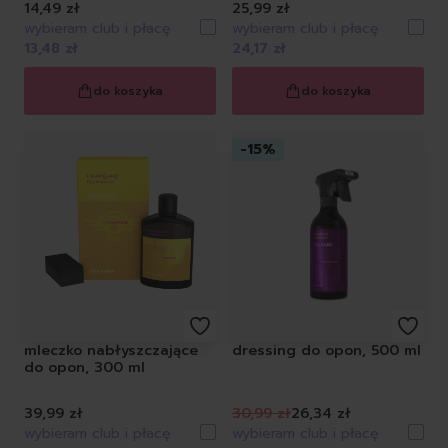
14,49 zł
25,99 zł
wybieram club i płacę
wybieram club i płacę
13,48 zł
24,17 zł
do koszyka
do koszyka
-
15
%
mleczko nabłyszczające
dressing do opon, 500 ml
do opon, 300 ml
39,99 zł
30,99 zł
26,34 zł
wybieram club i płacę
wybieram club i płacę