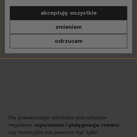
pranie
akceptuję wszystkie
do białego
do koloru
zmieniam
do czarnego
do sportowych
odrzucam
tkaniny delikatne
kapsułki do prania
proszki do prania
płyny do prania
płyny do płukania
odplamiacze
perfumy do prania
środki do czyszczenia p
chusteczki do prania
odświeżacze do tkanin
dodatki do prania
Dla prawdziwego miłośnika jednośladów
akcesoria do prania
regularne
czyszczenie i pielęgnacja roweru
zmywanie
czy motocykla nie powinno być tylko