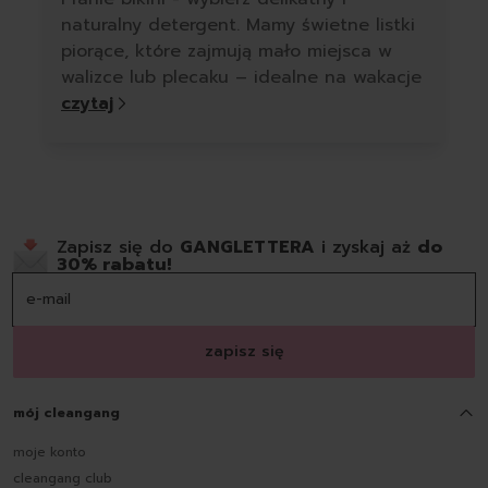
naturalny detergent. Mamy świetne listki
piorące, które zajmują mało miejsca w
walizce lub plecaku – idealne na wakacje
czytaj
Zapisz się do
GANGLETTERA
i zyskaj aż
do
30% rabatu!
zapisz się
mój cleangang
moje konto
cleangang club