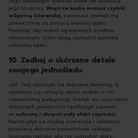
tego delikatnych środków, które nie uszkodzą
jego struktury.
Wnętrze kasku możesz czyścić
wilgotną ściereczką
, natomiast zewnętrzną
powierzchnię za pomocą miękkiej gąbki.
Pamiętaj, aby unikać agresywnych środków
chemicznych, które mogą uszkodzić powłokę
ochronną kasku.
Wyczyść
10. Zadbaj o skórzane detale
swojego jednośladu
Jeśli Twój motocykl ma skórzane elementy, tj.
siedzenia czy uchwyty, warto zadbać o ich
odpowiednią pielęgnację. Środek do czyszczenia
skórzanych powierzchni Leathergo! zapewni
im
ochronę i długotrwały efekt czystości
.
Nanieś płyn na miękką ściereczkę i delikatnie
przecieraj skórzane powierzchnie, unikając
mocnego nacisku, aby nie uszkodzić skóry.