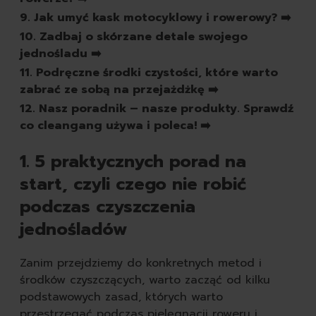
9. Jak umyć kask motocyklowy i rowerowy? ➡️
10. Zadbaj o skórzane detale swojego
jednośladu ➡️
11. Podręczne środki czystości, które warto
zabrać ze sobą na przejażdżkę ➡️
12. Nasz poradnik – nasze produkty. Sprawdź
co cleangang używa i poleca! ➡️
1. 5 praktycznych porad na
start, czyli czego nie robić
podczas czyszczenia
jednośladów
Zanim przejdziemy do konkretnych metod i
środków czyszczących, warto zacząć od kilku
podstawowych zasad, których warto
przestrzegać podczas pielęgnacji roweru i