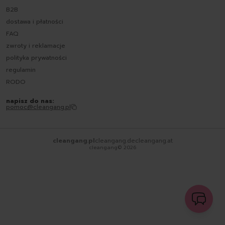
B2B
dostawa i płatności
FAQ
zwroty i reklamacje
polityka prywatności
regulamin
RODO
napisz do nas:
pomoc@cleangang.pl
cleangang.pl
cleangang.de
cleangang.at
cleangang©
2026
wyślij