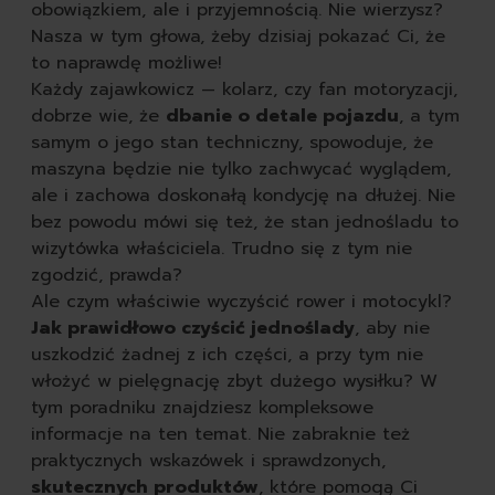
tabletki do zmywarki
obowiązkiem, ale i przyjemnością. Nie wierzysz?
płyny do naczyń
Nasza w tym głowa, żeby dzisiaj pokazać Ci, że
gąbki do mycia naczyń
to naprawdę możliwe!
szczotki kuchenne do 
Każdy zajawkowicz — kolarz, czy fan motoryzacji,
pozostałe środki do zm
dobrze wie, że
dbanie o detale pojazdu
, a tym
według przeznaczenia
samym o jego stan techniczny, spowoduje, że
do zmywarki
maszyna będzie nie tylko zachwycać wyglądem,
do zmywania ręc
ale i zachowa doskonałą kondycję na dłużej. Nie
seria nature all
bez powodu mówi się też, że stan jednośladu to
autokosmetyka
wizytówka właściciela. Trudno się z tym nie
karoseria
zgodzić, prawda?
opony i felgi
Ale czym właściwie wyczyścić rower i motocykl?
tapicerka i kokpit
Jak prawidłowo czyścić jednoślady
, aby nie
akcesoria
uszkodzić żadnej z ich części, a przy tym nie
zapachy
włożyć w pielęgnację zbyt dużego wysiłku? W
obuwie
tym poradniku znajdziesz kompleksowe
czyszczenie butów
informacje na ten temat. Nie zabraknie też
szczotki do butów
praktycznych wskazówek i sprawdzonych,
impregnaty do butów
skutecznych produktów
, które pomogą Ci