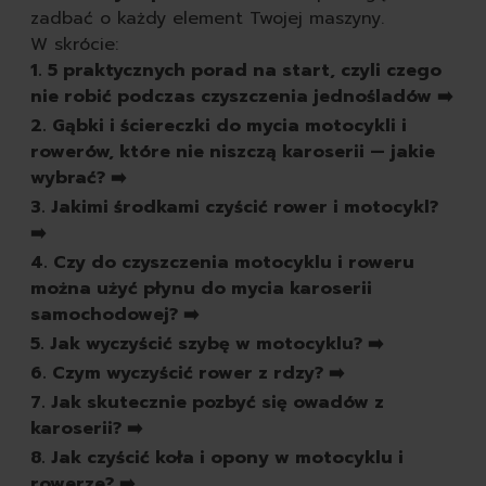
pasty do butów
zadbać o każdy element Twojej maszyny.
białe
W skrócie:
czarne
1. 5 praktycznych porad na start, czyli czego
brązowe
nie robić podczas czyszczenia jednośladów ➡️
bezbarwne
2. Gąbki i ściereczki do mycia motocykli i
pozostałe
rowerów, które nie niszczą karoserii — jakie
spraye do butów
wybrać? ➡️
rodzaj
3. Jakimi środkami czyścić rower i motocykl?
skórzane
➡️
zamszowe
4. Czy do czyszczenia motocyklu i roweru
sportowe
można użyć płynu do mycia karoserii
zapachy
samochodowej? ➡️
odświeżacze powietrza
5. Jak wyczyścić szybę w motocyklu? ➡️
świeczki
6. Czym wyczyścić rower z rdzy? ➡️
samochodowe
7. Jak skutecznie pozbyć się owadów z
karoserii? ➡️
8. Jak czyścić koła i opony w motocyklu i
rowerze? ➡️