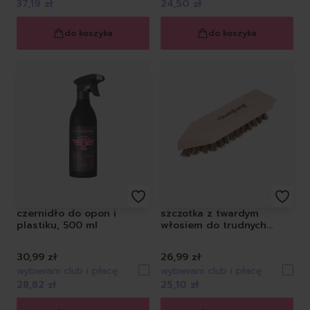
37,19 zł
24,50 zł
do koszyka
do koszyka
czernidło do opon i
szczotka z twardym
plastiku, 500 ml
włosiem do trudnych
zabrudzeń
30,99 zł
26,99 zł
wybieram club i płacę
wybieram club i płacę
28,82 zł
25,10 zł