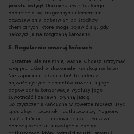
prostu ostygł.
Unikniesz ewentualnego
poparzenia się rozgrzanymi elementami i
pozostawienia odbarwień od środków
chemicznych, które mogą pojawić się, gdy
nałożysz je na rozgrzaną karoserię.
5. Regularnie smaruj łańcuch
I ostatnie, ale nie mniej ważne. Chcesz, utrzymać
swój jednoślad w doskonałej kondycji na lata?
Nie zapominaj o łańcuchu! To jeden z
najważniejszych elementów roweru, a jego
odpowiednia konserwacja wydłuży jego
żywotność i zapewni płynną jazdę.
Do czyszczenia łańcucha w rowerze możesz użyć
specjalnych szczotek i odtłuszczaczy. Najpierw
usuń z łańcucha nadmiar brudu i błota za
pomocą szczotki, a następnie nanieś
odtłuszczacz, który rozpuści resztki smaru i