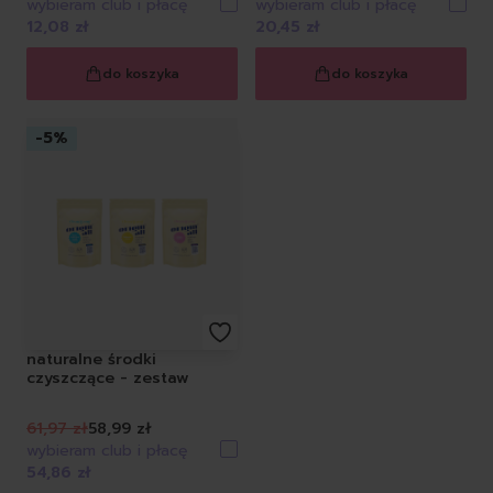
wybieram club i płacę
wybieram club i płacę
12,08 zł
20,45 zł
do koszyka
do koszyka
-
5
%
naturalne środki
czyszczące - zestaw
61,97 zł
58,99 zł
wybieram club i płacę
54,86 zł