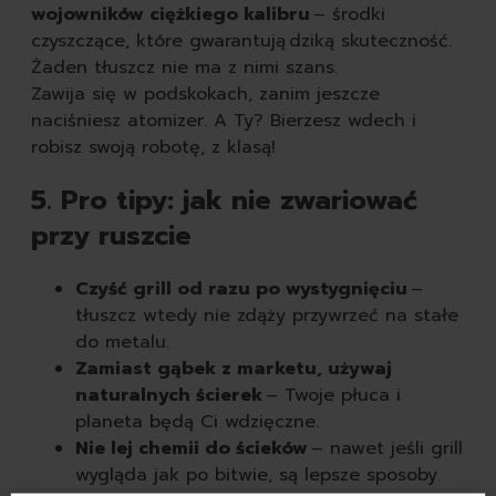
wojowników ciężkiego kalibru
– środki
czyszczące, które gwarantują dziką skuteczność.
Żaden tłuszcz nie ma z nimi szans.
Zawija się w podskokach, zanim jeszcze
naciśniesz atomizer. A Ty? Bierzesz wdech i
robisz swoją robotę, z klasą!
5. Pro tipy: jak nie zwariować
przy ruszcie
Czyść grill od razu po wystygnięciu
–
tłuszcz wtedy nie zdąży przywrzeć na stałe
do metalu.
Zamiast gąbek z marketu, używaj
naturalnych ścierek
– Twoje płuca i
planeta będą Ci wdzięczne.
Nie lej chemii do ścieków
– nawet jeśli grill
wygląda jak po bitwie, są lepsze sposoby.