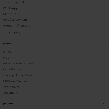
cleangang club
WhatsApp
CLEAN DEAL
poleć znajomym
program afiliacyjny
moje zgody
o nas
o nas
blog
poznaj nasze zapachy
seria Nature All
kolekcja Jenny Miller
Ch**owa Pani Domu
impressum
Rossmann
pomoc