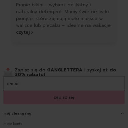
Pranie bikini - wybierz delikatny i
naturalny detergent. Mamy świetne listki
piorące, które zajmują mało miejsca w
walizce lub plecaku – idealne na wakacje
czytaj
Zapisz się do
GANGLETTERA
i zyskaj aż
do
30% rabatu!
zapisz się
mój cleangang
moje konto