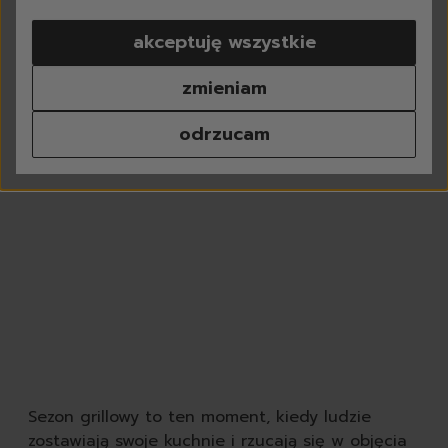
pranie
akceptuję wszystkie
do białego
do koloru
zmieniam
do czarnego
do sportowych
odrzucam
tkaniny delikatne
kapsułki do prania
proszki do prania
płyny do prania
płyny do płukania
odplamiacze
perfumy do prania
środki do czyszczenia p
chusteczki do prania
odświeżacze do tkanin
dodatki do prania
akcesoria do prania
Sezon grillowy to ten moment, kiedy ludzie
zmywanie
zostawiają swoje kuchnie i rzucają się w objęcia