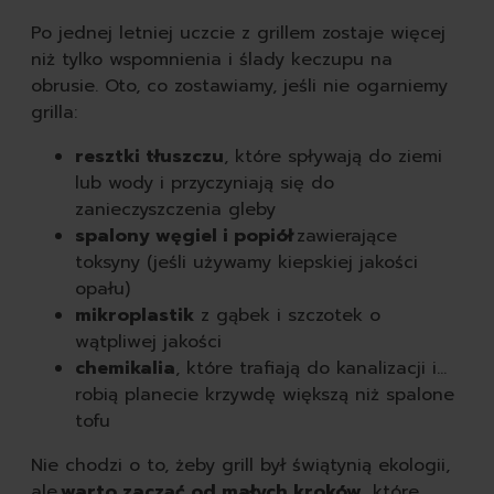
Po jednej letniej uczcie z grillem zostaje więcej
niż tylko wspomnienia i ślady keczupu na
obrusie. Oto, co zostawiamy, jeśli nie ogarniemy
grilla:
resztki tłuszczu
, które spływają do ziemi
lub wody i przyczyniają się do
zanieczyszczenia gleby
spalony węgiel i popiół
zawierające
toksyny (jeśli używamy kiepskiej jakości
opału)
mikroplastik
z gąbek i szczotek o
wątpliwej jakości
chemikalia
, które trafiają do kanalizacji i…
robią planecie krzywdę większą niż spalone
tofu
Nie chodzi o to, żeby grill był świątynią ekologii,
ale
warto zacząć od małych kroków
, które