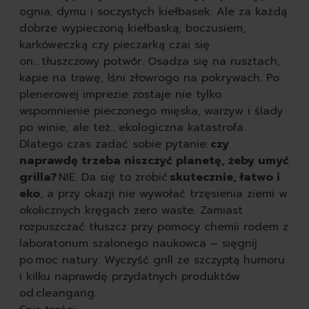
tabletki do zmywarki
ognia, dymu i soczystych kiełbasek. Ale za każdą
płyny do naczyń
dobrze wypieczoną kiełbaską, boczusiem,
gąbki do mycia naczyń
karkóweczką czy pieczarką czai się
szczotki kuchenne do 
on… tłuszczowy potwór. Osadza się na rusztach,
pozostałe środki do zm
kapie na trawę, lśni złowrogo na pokrywach. Po
według przeznaczenia
plenerowej imprezie zostaje nie tylko
do zmywarki
wspomnienie pieczonego mięska, warzyw i ślady
do zmywania ręc
po winie, ale też… ekologiczna katastrofa.
seria nature all
Dlatego czas zadać sobie pytanie:
czy
autokosmetyka
naprawdę trzeba niszczyć planetę, żeby umyć
karoseria
grilla?
NIE. Da się to zrobić
skutecznie, łatwo i
opony i felgi
eko
, a przy okazji nie wywołać trzęsienia ziemi w
tapicerka i kokpit
okolicznych kręgach zero waste. Zamiast
akcesoria
rozpuszczać tłuszcz przy pomocy chemii rodem z
zapachy
laboratorium szalonego naukowca – sięgnij
obuwie
po moc natury. Wyczyść grill ze szczyptą humoru
czyszczenie butów
i kilku naprawdę przydatnych produktów
szczotki do butów
od cleangang.
impregnaty do butów