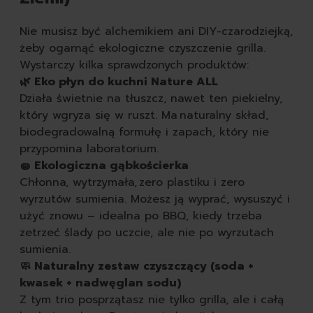
Nie musisz być alchemikiem ani DIY-czarodziejką,
żeby ogarnąć ekologiczne czyszczenie grilla.
Wystarczy kilka sprawdzonych produktów:
🌿 Eko płyn do kuchni Nature ALL
Działa świetnie na tłuszcz, nawet ten piekielny,
który wgryza się w ruszt. Ma naturalny skład,
biodegradowalną formułę i zapach, który nie
przypomina laboratorium.
🧽 Ekologiczna gąbkościerka
Chłonna, wytrzymała, zero plastiku i zero
wyrzutów sumienia. Możesz ją wyprać, wysuszyć i
użyć znowu – idealna po BBQ, kiedy trzeba
zetrzeć ślady po uczcie, ale nie po wyrzutach
sumienia.
🧼 Naturalny zestaw czyszczący (soda +
kwasek + nadwęglan sodu)
Z tym trio posprzątasz nie tylko grilla, ale i całą