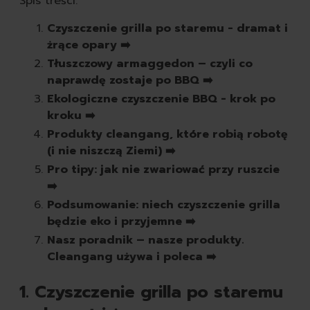
Spis treści:
pasty do butów
białe
Czyszczenie grilla po staremu - dramat i
czarne
żrące opary ➡️
brązowe
Tłuszczowy armaggedon – czyli co
bezbarwne
naprawdę zostaje po BBQ ➡️
pozostałe
Ekologiczne czyszczenie BBQ - krok po
spraye do butów
kroku ➡️
rodzaj
Produkty cleangang, które robią robotę
skórzane
(i nie niszczą Ziemi) ➡️
zamszowe
Pro tipy: jak nie zwariować przy ruszcie
sportowe
➡️
zapachy
Podsumowanie: niech czyszczenie grilla
odświeżacze powietrza
będzie eko i przyjemne ➡️
świeczki
Nasz poradnik – nasze produkty.
samochodowe
Cleangang używa i poleca ➡️
1. Czyszczenie grilla po staremu