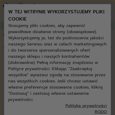
bestsellery
promocje tygodnia
W TEJ WITRYNIE WYKORZYSTUJEMY PLIKI
nowości
zamów ponownie
COOKIE
niezbędne w każdym domu
Stosujemy pliki cookies, aby zapewnić
Zapisz się do
GANGLETTERA
i zyskaj aż
do 30% rabatu!
produkty uniwersalne + eko
prawidłowe działanie strony (obowiązkowe).
zestawy
💥 Papier toaletowy 3-warstwowy za darmo powyżej 200 zł
📦 dostawa za
Wykorzystujemy je, też do podnoszenia jakości
czyszczenie
naszego Serwisu oraz w celach marketingowych
kuchnia
🏠
›
Blog
›
Ekologiczne czyszczenie BBQ: po co niszczyć pla
i do tworzenia spersonalizowanych ofert
łazienka
naszego sklepu i naszych kontrahentów
szkło
Ekologiczne czyszczenie BBQ: po
(dobrowolne). Pełną informację znajdziesz w
podłoga
co niszczyć planetę, skoro można
Polityce prywatności. Klikając "Zaakceptuj
meble
wszystkie" wyrażasz zgodę na stosowanie przez
tłuszcz?
grill i kominek
nas wszystkich cookies. Jeśli chcesz ustawić
outdoor
własne preferencje stosowania cookies, kliknij
Anna Czelewska
26-06-2025
7 min
ścierki
"Dostosuj" i zastosuj własne ustawienia
gąbki
prywatności.
szczotki
Polityka prywatności
akcesoria
RODO
do mycia rąk