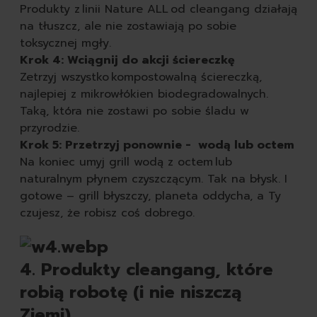
Produkty z linii Nature ALL od cleangang działają
na tłuszcz, ale nie zostawiają po sobie
toksycznej mgły.
Krok 4: Wciągnij do akcji ściereczkę
Zetrzyj wszystko kompostowalną ściereczką,
najlepiej z mikrowłókien biodegradowalnych.
Taką, która nie zostawi po sobie śladu w
przyrodzie.
Krok 5: Przetrzyj ponownie - wodą lub octem
Na koniec umyj grill wodą z octem lub
naturalnym płynem czyszczącym. Tak na błysk. I
gotowe – grill błyszczy, planeta oddycha, a Ty
czujesz, że robisz coś dobrego.
4. Produkty cleangang, które
robią robotę (i nie niszczą
Ziemi)