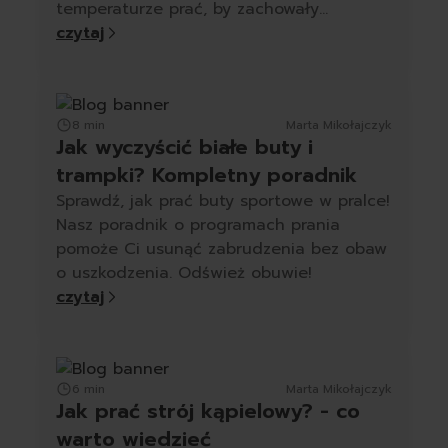
temperaturze prać, by zachowały
miękkość.
czytaj
8 min
Marta Mikołajczyk
Jak wyczyścić białe buty i
trampki? Kompletny poradnik
Sprawdź, jak prać buty sportowe w pralce!
Nasz poradnik o programach prania
pomoże Ci usunąć zabrudzenia bez obaw
o uszkodzenia. Odśwież obuwie!
czytaj
6 min
Marta Mikołajczyk
Jak prać strój kąpielowy? - co
warto wiedzieć