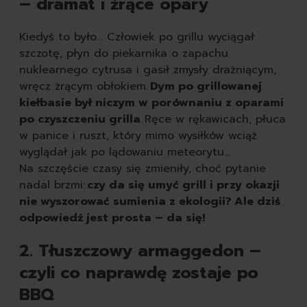
– dramat i żrące opary
Kiedyś to było... Człowiek po grillu wyciągał
szczotę, płyn do piekarnika o zapachu
nuklearnego cytrusa i gasił zmysły drażniącym,
wręcz żrącym obłokiem.
Dym po grillowanej
kiełbasie był niczym w porównaniu z oparami
po czyszczeniu grilla
. Ręce w rękawicach, płuca
w panice i ruszt, który mimo wysiłków wciąż
wyglądał jak po lądowaniu meteorytu…
Na szczęście czasy się zmieniły, choć pytanie
nadal brzmi:
czy da się umyć grill i przy okazji
nie wyszorować sumienia z ekologii? Ale dziś
odpowiedź jest prosta – da się!
2. Tłuszczowy armaggedon –
czyli co naprawdę zostaje po
BBQ