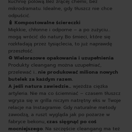
kuchnię polową. Bez żrącej chemii, bez
mikrodramatu. Idealne, gdy tłuszcz nie chce
odpuścić.
🧴 Kompostowalne ściereczki
Miękkie, chłonne i odporne – a po zużyciu…
mogą wrócić do natury. Bo śmieci, które się
rozkładają przez tysiąclecia, to już naprawdę
przeszłość.
♻️ Wielorazowe opakowania i uzupełnienia
Produkty cleangang można uzupełniać,
przelewać i…
nie produkować miliona nowych
butelek za każdym razem.
A jeśli natura zawiedzie…
wjeżdża ciężka
artyleria. Nie ma co ściemniać – czasem tłuszcz
wgryza się w grilla niczym natrętny eks w Twoje
relacje na Instagramie. Gdy naturalne metody
zawodzą, a ruszt wygląda jak po pożarze w
fabryce bekonu,
czas sięgnąć po coś
mocniejszego
. Na szczęście cleangang ma też