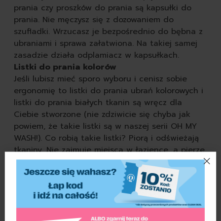
prania czy proszków do prania są kapsułki do
prania. Nie męczysz się z dozowaniem do
szufladki. Wrzucasz je bezpośrednio do bębna z
ubraniami i sprawa załatwiona. Na takiej samej
zasadzie działa odplamiacz w kapsułkach.
Listki do prania kolorów
Jeśli lubisz mieć sporo wyboru i cenisz sobie
ergonomię to listki do prania ubrań kolorowych i
listki do prania białych tkanin są wręcz dla
Ciebie stworzone (nie zdziwicie się chyba jak
powiem, że takie listki są w naszej serii OH MY
WASH!). Co robią takie listki? Piorą i odświeżają
tkaniny. Nie zajmuje miejsca w łazience, a pierze
tak samo jak płyn czy proszek. Na dodatek nie
bawisz się w dozowanie tylko umieszczasz listek
w bębnie z ubraniami, tak samo jak w przypadku
kapsułek.
Płyn do płukania tkanin