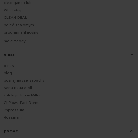
cleangang club
WhatsApp
CLEAN DEAL
poleć znajomym
program afiliacyjny
moje zgody
o nas
o nas
blog
poznaj nasze zapachy
seria Nature All
kolekcja Jenny Miller
Ch**owa Pani Domu
impressum
Rossmann
pomoc