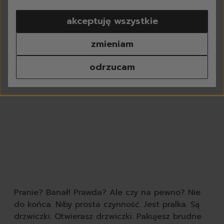
pranie
akceptuję wszystkie
do białego
do koloru
zmieniam
do czarnego
do sportowych
odrzucam
tkaniny delikatne
kapsułki do prania
proszki do prania
płyny do prania
płyny do płukania
odplamiacze
perfumy do prania
środki do czyszczenia p
chusteczki do prania
odświeżacze do tkanin
dodatki do prania
Pranie? Banał! Prawda? Ale czy na pewno? Nie
akcesoria do prania
do końca. Niby prosta czynność. Jest pralka. Są
zmywanie
drzwiczki. Otwierasz drzwiczki. Pakujesz brudne