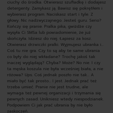
tabletki do zmywarki
ciuchy do środka. Otwierasz szufladkę i dodajesz
płyny do naczyń
detergenty. Zamykasz ją. Bawisz się pokrętłem i
gąbki do mycia naczyń
wybierasz program. Naciskasz start i tyle. Z
szczotki kuchenne do 
głowy. Nic nadzwyczajnego. Jesteś guru. Serio?
pozostałe środki do zm
Kończy się pranie. Pralka pika, gwiżdże czy
według przeznaczenia
wysyła Ci SMSa lub powiadomienie, że już
do zmywarki
skończyła. Idziesz do niej. Łapiesz za kosz.
do zmywania ręc
Otwierasz drzwiczki pralki. Wyjmujesz ubranka i…
seria nature all
Coś tu nie gra. Czy to są aby te same ubrania
autokosmetyka
co były do niej wkładane? Trochę jakoś tak
karoseria
inaczej wyglądają? Chyba? Może? No nie. I czy
opony i felgi
ta męska koszula nie była wcześniej biała, a nie
tapicerka i kokpit
różowa? Ups. Coś jednak poszło nie tak… A
akcesoria
miało być tak prosto… I jest. Jednak prać też
zapachy
trzeba umieć. Pranie nie jest trudne, ale
obuwie
wymaga też pewnej organizacji i trzymania się
czyszczenie butów
pewnych zasad. Unikniesz wtedy niespodzianek.
szczotki do butów
Podpowiem Ci jak prać ubrania by nie było
impregnaty do butów
zaskoczeń.