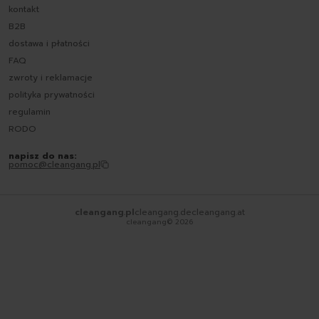
kontakt
B2B
dostawa i płatności
FAQ
zwroty i reklamacje
polityka prywatności
regulamin
RODO
napisz do nas:
pomoc@cleangang.pl
cleangang.pl
cleangang.de
cleangang.at
cleangang©
2026