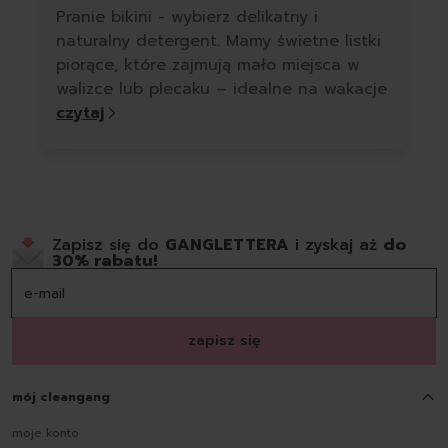
Pranie bikini - wybierz delikatny i
naturalny detergent. Mamy świetne listki
piorące, które zajmują mało miejsca w
walizce lub plecaku – idealne na wakacje
czytaj
Zapisz się do
GANGLETTERA
i zyskaj aż
do
30% rabatu!
zapisz się
mój cleangang
moje konto