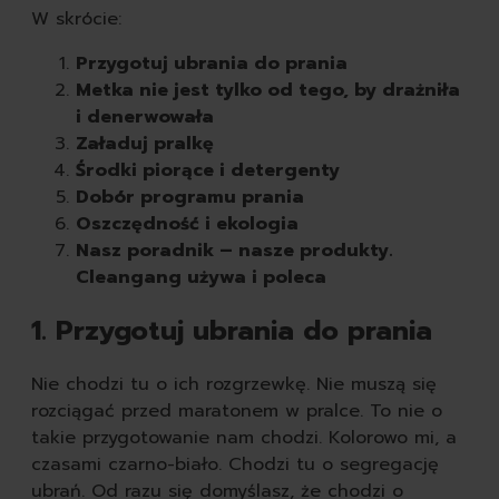
pasty do butów
W skrócie:
białe
Przygotuj ubrania do prania
czarne
Metka nie jest tylko od tego, by drażniła
brązowe
i denerwowała
bezbarwne
Załaduj pralkę
pozostałe
Środki piorące i detergenty
spraye do butów
Dobór programu prania
rodzaj
Oszczędność i ekologia
skórzane
Nasz poradnik – nasze produkty.
zamszowe
Cleangang używa i poleca
sportowe
zapachy
1. Przygotuj ubrania do prania
odświeżacze powietrza
świeczki
Nie chodzi tu o ich rozgrzewkę. Nie muszą się
samochodowe
rozciągać przed maratonem w pralce. To nie o
takie przygotowanie nam chodzi. Kolorowo mi, a
czasami czarno-biało. Chodzi tu o segregację
ubrań. Od razu się domyślasz, że chodzi o