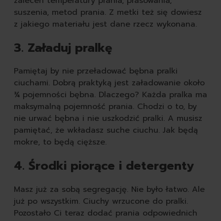
zaleceń temperatury prania, prasowania,
suszenia, metod prania. Z metki też się dowiesz
z jakiego materiału jest dane rzecz wykonana.
3. Załaduj pralkę
Pamiętaj by nie przeładować bębna pralki
ciuchami. Dobrą praktyką jest załadowanie około
¾ pojemności bębna. Dlaczego? Każda pralka ma
maksymalną pojemność prania. Chodzi o to, by
nie urwać bębna i nie uszkodzić pralki. A musisz
pamiętać, że wkładasz suche ciuchu. Jak będą
mokre, to będą cięższe.
4. Środki piorące i detergenty
Masz już za sobą segregację. Nie było łatwo. Ale
już po wszystkim. Ciuchy wrzucone do pralki.
Pozostało Ci teraz dodać prania odpowiednich