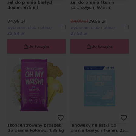
żel do prania białych
żel do prania tkanin
tkanin, 975 ml
kolorowych, 975 ml
34,99 zł
34,99 zł
29,59 zł
wybieram club i płacę
wybieram club i płacę
32,54 zł
27,52 zł
do koszyka
do koszyka
skoncentrowany proszek
innowacyjne listki do
do prania kolorów, 1,35 kg
prania białych tkanin, 25
szt.