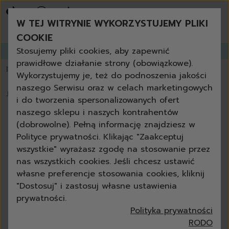
bestsellery
promocje tygodnia
W TEJ WITRYNIE WYKORZYSTUJEMY PLIKI
nowości
zamów ponownie
COOKIE
niezbędne w każdym domu
Stosujemy pliki cookies, aby zapewnić
Zapisz się do
GANGLETTERA
i zyskaj aż
do 30% rabatu!
produkty uniwersalne + eko
prawidłowe działanie strony (obowiązkowe).
zestawy
💥 Papier toaletowy 3-warstwowy za darmo powyżej 200 zł
📦 dostawa za
Wykorzystujemy je, też do podnoszenia jakości
czyszczenie
naszego Serwisu oraz w celach marketingowych
kuchnia
🏠
›
Blog
›
Prać też trzeba umieć, czyli jak prać ubrania
i do tworzenia spersonalizowanych ofert
łazienka
naszego sklepu i naszych kontrahentów
szkło
Prać też trzeba umieć, czyli jak
(dobrowolne). Pełną informację znajdziesz w
podłoga
prać ubrania
Polityce prywatności. Klikając "Zaakceptuj
meble
wszystkie" wyrażasz zgodę na stosowanie przez
grill i kominek
Anna Czelewska
18-07-2025
8 min
nas wszystkich cookies. Jeśli chcesz ustawić
outdoor
własne preferencje stosowania cookies, kliknij
ścierki
"Dostosuj" i zastosuj własne ustawienia
gąbki
prywatności.
szczotki
Polityka prywatności
akcesoria
RODO
do mycia rąk