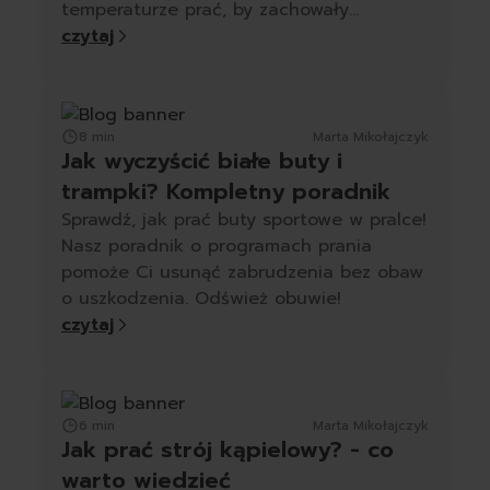
temperaturze prać, by zachowały
miękkość.
czytaj
8 min
Marta Mikołajczyk
Jak wyczyścić białe buty i
trampki? Kompletny poradnik
Sprawdź, jak prać buty sportowe w pralce!
Nasz poradnik o programach prania
pomoże Ci usunąć zabrudzenia bez obaw
o uszkodzenia. Odśwież obuwie!
czytaj
6 min
Marta Mikołajczyk
Jak prać strój kąpielowy? - co
warto wiedzieć