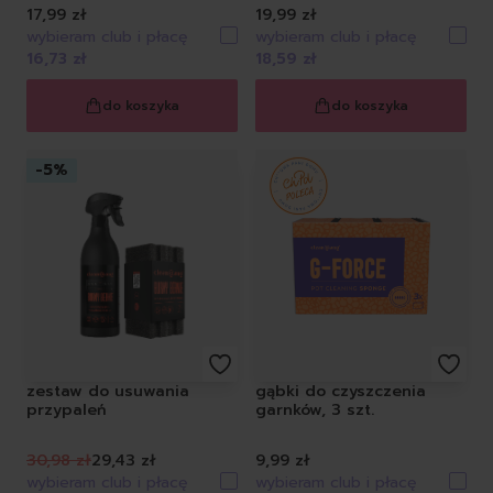
17,99 zł
19,99 zł
wybieram club i płacę
wybieram club i płacę
16,73 zł
18,59 zł
do koszyka
do koszyka
-
5
%
zestaw do usuwania
gąbki do czyszczenia
przypaleń
garnków, 3 szt.
30,98 zł
29,43 zł
9,99 zł
wybieram club i płacę
wybieram club i płacę