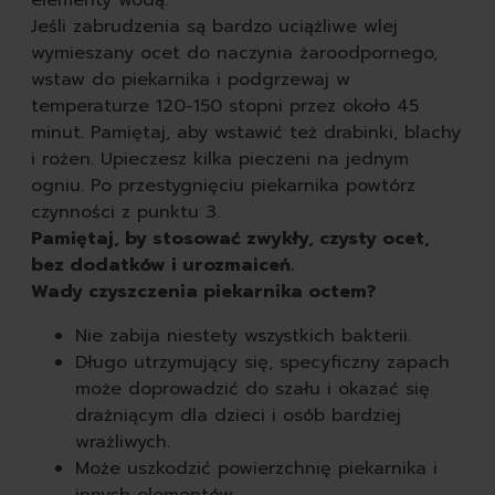
Jeśli zabrudzenia są bardzo uciążliwe wlej
wymieszany ocet do naczynia żaroodpornego,
wstaw do piekarnika i podgrzewaj w
temperaturze 120-150 stopni przez około 45
minut. Pamiętaj, aby wstawić też drabinki, blachy
i rożen. Upieczesz kilka pieczeni na jednym
ogniu. Po przestygnięciu piekarnika powtórz
czynności z punktu 3.
Pamiętaj, by stosować zwykły, czysty ocet,
bez dodatków i urozmaiceń.
Wady czyszczenia piekarnika octem?
Nie zabija niestety wszystkich bakterii.
Długo utrzymujący się, specyficzny zapach
może doprowadzić do szału i okazać się
drażniącym dla dzieci i osób bardziej
wrażliwych.
Może uszkodzić powierzchnię piekarnika i
innych elementów.