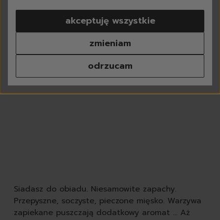
pranie
akceptuję wszystkie
do białego
do koloru
zmieniam
do czarnego
do sportowych
odrzucam
tkaniny delikatne
kapsułki do prania
proszki do prania
płyny do prania
płyny do płukania
odplamiacze
perfumy do prania
środki do czyszczenia p
chusteczki do prania
odświeżacze do tkanin
dodatki do prania
Siadasz do obiadu. Niesamowite zapachy.
akcesoria do prania
Przepyszne, soczyste, pieczone mięsko. Warzywa
zmywanie
zapiekane puszczają dodatkowy aromat … Aż