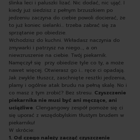
tabletki do zmywarki
ślinka leci i paluszki lizać. Nic dodać, nic ująć. I
płyny do naczyń
kiedy już siedzisz z pełnym brzuszkiem po
gąbki do mycia naczyń
jedzeniu zaczyna do ciebie powoli docierać, że
szczotki kuchenne do 
to już koniec sielanki… trzeba zabrać się za
pozostałe środki do zm
sprzątanie po obiedzie.
według przeznaczenia
Wchodzisz do kuchni. Wkładasz naczynia do
do zmywarki
zmywarki i patrzysz na niego…, a on
do zmywania ręc
niewzruszenie na ciebie. Twój piekarnik.
seria nature all
Namęczył się przy obiedzie tyle co ty, a może
autokosmetyka
nawet więcej. Otwierasz go i… ręce ci opadają.
karoseria
Jak zwykle tłuszcz, zaschnięte resztki jedzenia,
opony i felgi
plamy i ogólnie atak brudu na pełną skalę. No i
tapicerka i kokpit
co masz z tym zrobić? Bez stresu.
Czyszczenie
akcesoria
piekarnika nie musi być ani męczące, ani
zapachy
uciążliwe
. Clengangowy zespół pomoże się ci
obuwie
się uporać z wszędobylskim tłustym brudem w
czyszczenie butów
piekarniku!
szczotki do butów
W skrócie:
impregnaty do butów
1. Od czego należy zacząć czyszczenie