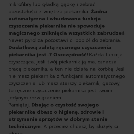
mikrofibry lub gładką gąbkę i zebrać
pozostałości z wnętrza piekarnika.
Żadna
automatyczna i wbudowana funkcja
czyszczenia piekarnika nie spowoduje
magicznego zniknięcia wszystkich zabrudzeń
.
Nawet pyroliza pozostawi ci popiół do zebrania.
Dodatkową zaletą ręcznego czyszczenia
Wyczyść
piekarnika jest…? Oszczędność!
Każda funkcja
czyszcząca, jeśli twój piekarnik ją ma, oznacza
pracę piekarnika, a ten nie działa na korbkę. Jeśli
nie masz piekarnika z funkcjami automatycznego
czyszczenia lub masz starszy piekarnik, gazowy,
to ręczne czyszczenie piekarnika jest twoim
jedynym rozwiązaniem.
Pamiętaj.
Dbając o czystość swojego
piekarnika dbasz o higienę, zdrowie i
utrzymanie sprzętów w dobrym stanie
technicznym
. A przecież chcesz, by służyły ci
długo!