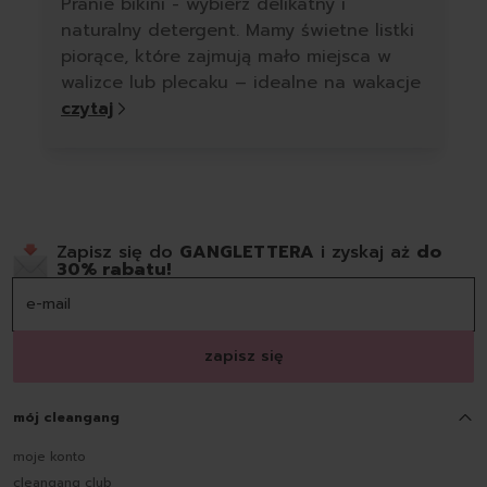
Pranie bikini - wybierz delikatny i
naturalny detergent. Mamy świetne listki
piorące, które zajmują mało miejsca w
walizce lub plecaku – idealne na wakacje
czytaj
Zapisz się do
GANGLETTERA
i zyskaj aż
do
30% rabatu!
zapisz się
mój cleangang
moje konto
cleangang club