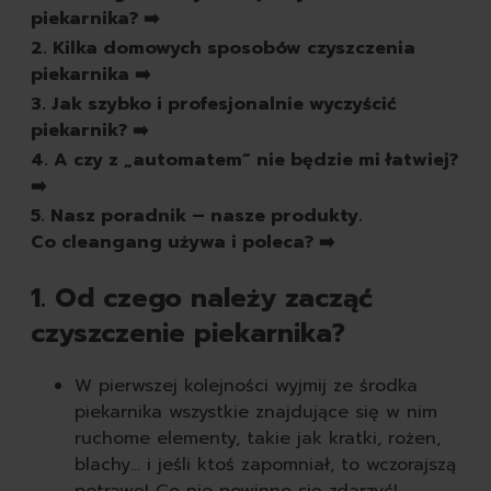
pasty do butów
piekarnika? ➡️
białe
2. Kilka domowych sposobów czyszczenia
czarne
piekarnika ➡️
brązowe
3. Jak szybko i profesjonalnie wyczyścić
bezbarwne
piekarnik? ➡️
pozostałe
4. A czy z „automatem” nie będzie mi łatwiej?
spraye do butów
➡️
rodzaj
5. Nasz poradnik – nasze produkty.
skórzane
Co cleangang używa i poleca? ➡️
zamszowe
sportowe
1. Od czego należy zacząć
zapachy
czyszczenie piekarnika?
odświeżacze powietrza
świeczki
samochodowe
W pierwszej kolejności wyjmij ze środka
piekarnika wszystkie znajdujące się w nim
ruchome elementy, takie jak kratki, rożen,
blachy… i jeśli ktoś zapomniał, to wczorajszą
potrawę! Co nie powinno się zdarzyć!