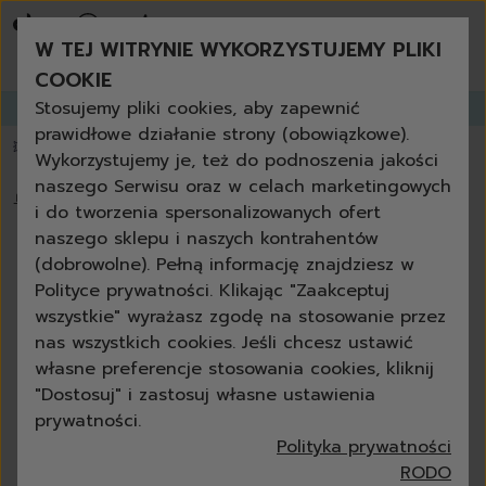
bestsellery
promocje tygodnia
W TEJ WITRYNIE WYKORZYSTUJEMY PLIKI
nowości
zamów ponownie
COOKIE
niezbędne w każdym domu
Stosujemy pliki cookies, aby zapewnić
Zapisz się do
GANGLETTERA
i zyskaj aż
do 30% rabatu!
produkty uniwersalne + eko
prawidłowe działanie strony (obowiązkowe).
zestawy
💥 Papier toaletowy 3-warstwowy za darmo powyżej 200 zł
📦 dostawa za
Wykorzystujemy je, też do podnoszenia jakości
czyszczenie
naszego Serwisu oraz w celach marketingowych
kuchnia
🏠
›
Blog
›
Jak wyczyścić piekarnik domowo i profesjonalnie
i do tworzenia spersonalizowanych ofert
łazienka
naszego sklepu i naszych kontrahentów
szkło
Jak wyczyścić piekarnik domowo i
(dobrowolne). Pełną informację znajdziesz w
podłoga
profesjonalnie
Polityce prywatności. Klikając "Zaakceptuj
meble
wszystkie" wyrażasz zgodę na stosowanie przez
grill i kominek
Anna Czelewska
30-01-2025
7 min
nas wszystkich cookies. Jeśli chcesz ustawić
outdoor
własne preferencje stosowania cookies, kliknij
ścierki
"Dostosuj" i zastosuj własne ustawienia
gąbki
prywatności.
szczotki
Polityka prywatności
akcesoria
RODO
do mycia rąk