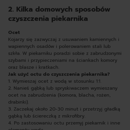
2. Kilka domowych sposobów
czyszczenia piekarnika
Ocet
Kojarzy się zazwyczaj z usuwaniem kamiennych i
wapiennych osadów i polerowaniem stali lub
szkła. W piekarniku poradzi sobie z zabrudzonymi
szybami i przypieczeniami na ściankach komory
oraz blasze i kratkach.
Jak użyć octu do czyszczenia piekarnika?
1. Wymieszaj ocet z wodą w stosunku 1:1.
2. Nanieś gąbką lub spryskiwaczem wymieszany
ocet na zabrudzenia (komora, blacha, rożen,
drabinki).
3. Zaczekaj około 20-30 minut i przetrzyj gładką
gąbką lub ściereczką z mikrofibry.
4. Po zastosowaniu octu przemyj piekarnik i inne
elementy wodą.