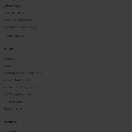
WhatsApp
CLEAN DEAL
poleć znajomym
program afiliacyjny
moje zgody
o nas
o nas
blog
poznaj nasze zapachy
seria Nature All
kolekcja Jenny Miller
Ch**owa Pani Domu
impressum
Rossmann
pomoc
kontakt