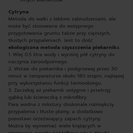
Cytryna
Metoda do walki z lekkimi zabrudzeniami, ale
może być stosowana do wstępnego
przygotowania gruntu także przy cięższych,
tłustych przypaleniach. Jest to dość
ekologiczna metoda czyszczenia piekarnik
a.
1. Wlej 0.5 litra wody i wyciśnij pół cytryny do
naczynia żaroodpornego.
2. Wstaw do piekarnika i podgrzewaj przez 30
minut w temperaturze około 180 stopni, najlepiej
przy wykorzystaniu funkcji termoobiegu.
3. Zaczekaj aż piekarnik ostygnie i przetrzyj
gąbką lub ściereczką z mikrofibry.
Para wodna z mikstury doskonale rozmiękczy
przypalenia i tłuste plamy, a dodatkowo
pozostawi orzeźwiający zapach cytryny.
Można by wymieniać wiele krążących w
internecie, pocztą pantoflową czy z dziada