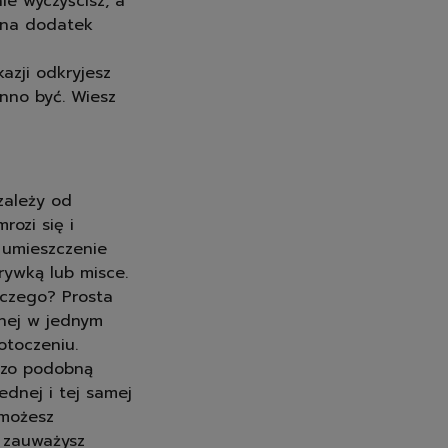
nie wyczyścisz, a
a na dodatek
kazji odkryjesz
nno być. Wiesz
zależy od
rozi się i
 umieszczenie
rywką lub misce.
aczego? Prosta
onej w jednym
 otoczeniu.
dzo podobną
ednej i tej samej
 możesz
e zauważysz