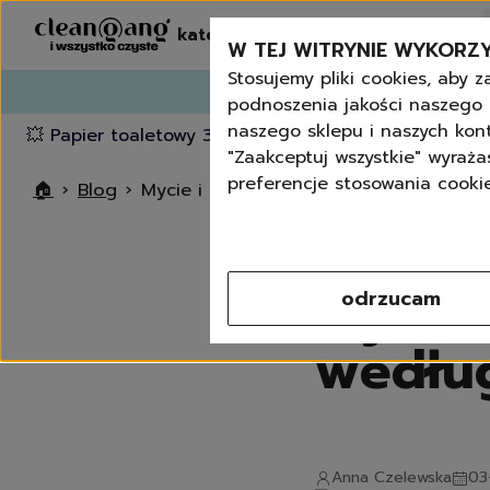
kategorie
zamów ponownie
W TEJ WITRYNIE WYKORZY
Stosujemy pliki cookies, aby 
podnoszenia jakości naszego 
naszego sklepu i naszych kont
💥 Papier toaletowy 3-warstwowy za darmo powyżej 
"Zaakceptuj wszystkie" wyraża
preferencje stosowania cookies
🏠
›
Blog
›
Mycie i czyszczenie lodówki według sp
Mycie 
odrzucam
według
Anna Czelewska
03