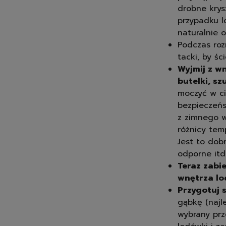
drobne krys
przypadku l
naturalnie o
Podczas roz
tacki, by śc
Wyjmij z w
butelki, sz
moczyć w ci
bezpieczeńs
z zimnego w
różnicy tem
Jest to dob
odporne itd.
Teraz zabie
wnętrza lo
Przygotuj 
gąbkę (najl
wybrany prze