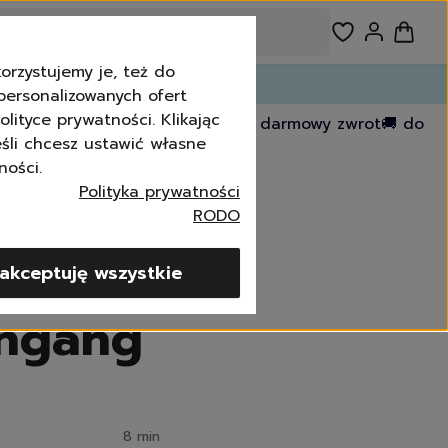
orzystujemy je, też do
!
personalizowanych ofert
lityce prywatności. Klikając
 4,8 TrustPilot score
💸 30 dni na darmowy zwrot
🚚 dost
eśli chcesz ustawić własne
ności.
Polityka prywatności
RODO
wki
akceptuję wszystkie
angang
8 min