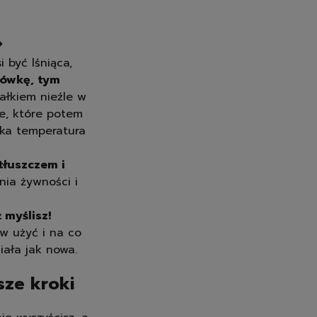
️
 być lśniąca,
dówkę, tym
ałkiem nieźle w
ie, które potem
ska temperatura
tłuszczem i
nia żywności i
 myślisz!
ów użyć i na co
iała jak nowa.
sze kroki