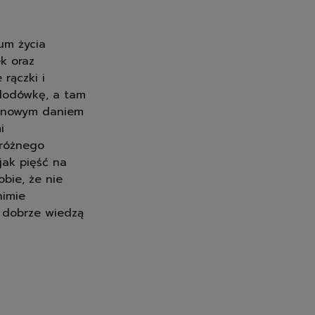
rum życia
mycia
k oraz
ywarki
rączki i
z lodówkę, a tam
st nowym daniem
znego
i
 różnego
jak pięść na
obie, że nie
nimie
y dobrze wiedzą