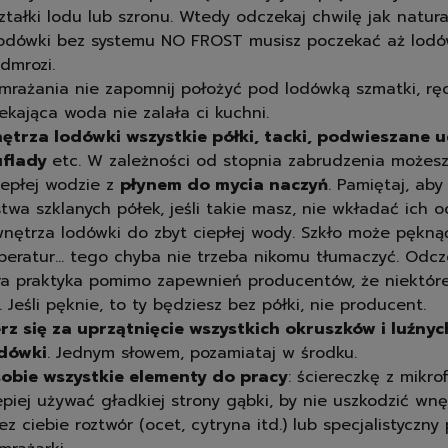
ztałki lodu lub szronu. Wtedy odczekaj chwilę jak natura
odówki bez systemu NO FROST musisz poczekać aż lodó
dmrozi.
mrażania nie zapomnij położyć pod lodówką szmatki, ręcz
iekająca woda nie zalała ci kuchni.
nętrza lodówki wszystkie półki, tacki, podwieszane 
uflady
etc. W zależności od stopnia zabrudzenia możesz
epłej wodzie z
płynem do mycia naczyń
. Pamiętaj, aby
twa szklanych półek, jeśli takie masz, nie wkładać ich o
nętrza lodówki do zbyt ciepłej wody. Szkło może pęknąć
peratur… tego chyba nie trzeba nikomu tłumaczyć. Odcze
ra praktyka pomimo zapewnień producentów, że niektóre
 Jeśli pęknie, to ty będziesz bez półki, nie producent.
rz się za uprzątnięcie wszystkich okruszków i luźnyc
dówki
. Jednym słowem, pozamiataj w środku.
sobie wszystkie elementy do pracy
: ściereczkę z mikro
epiej używać gładkiej strony gąbki, by nie uszkodzić wnę
z ciebie roztwór (ocet, cytryna itd.) lub specjalistyczny