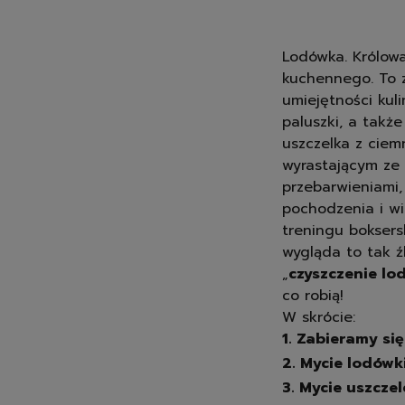
Lodówka. Królowa
kuchennego. To z
umiejętności kul
paluszki, a takż
uszczelka z ciem
wyrastającym ze s
przebarwieniami,
pochodzenia i wi
treningu boksers
wygląda to tak ź
„
czyszczenie lo
co robią!
W skrócie:
1. Zabieramy si
2. Mycie lodówk
3. Mycie uszcze