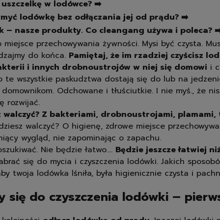
ć uszczelkę w lodówce? ➡️
pasty do butów
myć lodówkę bez odłączania jej od prądu? ➡️
białe
czarne
k – nasze produkty. Co cleangang używa i poleca? ➡
brązowe
 miejsce przechowywania żywności. Mysi być czysta. Musi
bezbarwne
dzajmy do końca.
Pamiętaj, że im rzadziej czyścisz lo
pozostałe
bakterii i innych drobnoustrojów w niej się domowi
i c
spraye do butów
to te wszystkie paskudztwa dostają się do lub na jedzen
rodzaj
i domownikom. Odchowane i tłuściutkie. I nie myś., że ni
skórzane
ę rozwijać.
zamszowe
 walczyć? Z bakteriami, drobnoustrojami, plamami, 
sportowe
dziesz walczyć? O higienę, zdrowe miejsce przechowywa
zapachy
śniący wygląd, nie zapominając o zapachu.
odświeżacze powietrza
oszukiwać. Nie będzie łatwo….
Będzie jeszcze łatwiej niż
świeczki
zabrać się do mycia i czyszczenia lodówki. Jakich sposob
samochodowe
y twoja lodówka lśniła, była higienicznie czysta i pachn
y się do czyszczenia lodówki – pierw