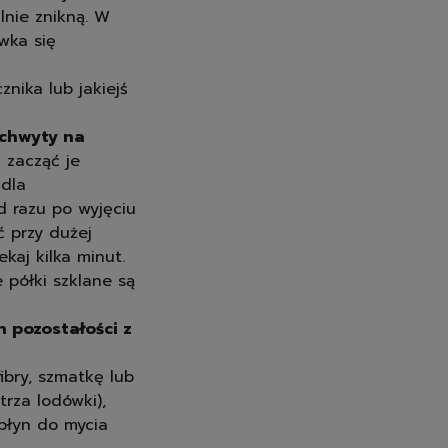
lnie znikną. W
wka się
nika lub jakiejś
uchwyty na
 zacząć je
 dla
d razu po wyjęciu
 przy dużej
kaj kilka minut.
 półki szklane są
h pozostałości z
fibry, szmatkę lub
trza lodówki),
 płyn do mycia