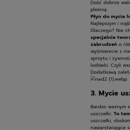
Dość dobrze walc
pleśnią.
Płyn do mycia 
Najlepszym i naj
Dlaczego? Nie ch
specjalnie twor
zabrudzeń
o róż
wyśmienicie z ni
sprzętu i żywnoś
lodówki. Czyli ws
Dodatkową zaletą
3. Mycie u
Bardzo ważnym e
uszczelki.
To tam
uszczelki, doskon
nawarstwiające s