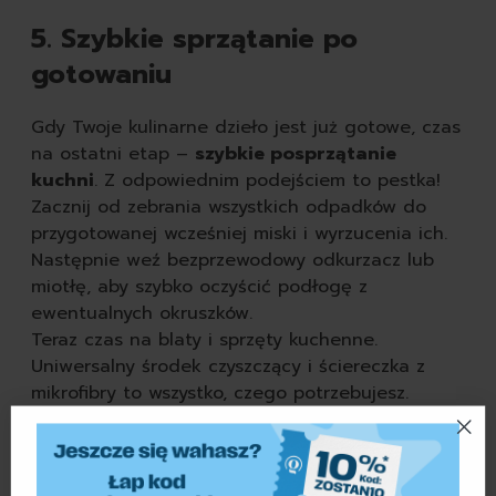
5. Szybkie sprzątanie po
gotowaniu
Gdy Twoje kulinarne dzieło jest już gotowe, czas
na ostatni etap –
szybkie posprzątanie
kuchni
. Z odpowiednim podejściem to pestka!
Zacznij od zebrania wszystkich odpadków do
przygotowanej wcześniej miski i wyrzucenia ich.
Następnie weź bezprzewodowy odkurzacz lub
miotłę, aby szybko oczyścić podłogę z
ewentualnych okruszków.
Teraz czas na blaty i sprzęty kuchenne.
Uniwersalny środek czyszczący i ściereczka z
mikrofibry to wszystko, czego potrzebujesz.
Spryskaj blaty, kuchenkę, front lodówki i przetrzyj
ściereczką. Plamy po sosie, tłuste ślady i odciski
palców znikają w mgnieniu oka.