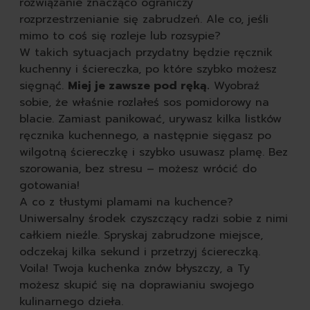
rozwiązanie znacząco ograniczy
rozprzestrzenianie się zabrudzeń. Ale co, jeśli
mimo to coś się rozleje lub rozsypie?
W takich sytuacjach przydatny będzie ręcznik
kuchenny i ściereczka, po które szybko możesz
sięgnąć.
Miej je zawsze pod ręką.
Wyobraź
sobie, że właśnie rozlałeś sos pomidorowy na
blacie. Zamiast panikować, urywasz kilka listków
ręcznika kuchennego, a następnie sięgasz po
wilgotną ściereczkę i szybko usuwasz plamę. Bez
szorowania, bez stresu – możesz wrócić do
gotowania!
A co z tłustymi plamami na kuchence?
Uniwersalny środek czyszczący radzi sobie z nimi
całkiem nieźle. Spryskaj zabrudzone miejsce,
odczekaj kilka sekund i przetrzyj ściereczką.
Voila! Twoja kuchenka znów błyszczy, a Ty
możesz skupić się na doprawianiu swojego
kulinarnego dzieła.