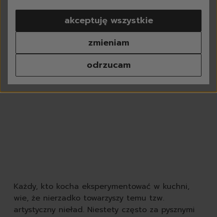
pranie
akceptuję wszystkie
do białego
do koloru
zmieniam
do czarnego
do sportowych
odrzucam
tkaniny delikatne
kapsułki do prania
proszki do prania
płyny do prania
płyny do płukania
odplamiacze
perfumy do prania
środki do czyszczenia p
chusteczki do prania
odświeżacze do tkanin
dodatki do prania
Każdy, kto kocha eksperymentować w kuchni,
akcesoria do prania
wie, że nierzadko towarzyszy temu tzw.
zmywanie
artystyczny nieład. Niestety często za pysznymi