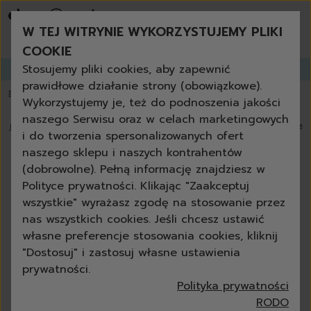
bestsellery
promocje tygodnia
W TEJ WITRYNIE WYKORZYSTUJEMY PLIKI
nowości
zamów ponownie
COOKIE
niezbędne w każdym domu
Stosujemy pliki cookies, aby zapewnić
Zapisz się do
GANGLETTERA
i zyskaj aż
do 30% rabatu!
produkty uniwersalne + eko
prawidłowe działanie strony (obowiązkowe).
zestawy
💥 Papier toaletowy 3-warstwowy za darmo powyżej 200 zł
📦 dostawa za
Wykorzystujemy je, też do podnoszenia jakości
czyszczenie
naszego Serwisu oraz w celach marketingowych
kuchnia
🏠
›
Blog
›
Jak utrzymać czystość w kuchni podczas gotowan
i do tworzenia spersonalizowanych ofert
łazienka
naszego sklepu i naszych kontrahentów
szkło
Jak utrzymać czystość w kuchni
(dobrowolne). Pełną informację znajdziesz w
podłoga
podczas gotowania?
Polityce prywatności. Klikając "Zaakceptuj
meble
wszystkie" wyrażasz zgodę na stosowanie przez
grill i kominek
Anna Czelewska
30-09-2024
9 min
nas wszystkich cookies. Jeśli chcesz ustawić
outdoor
własne preferencje stosowania cookies, kliknij
ścierki
"Dostosuj" i zastosuj własne ustawienia
gąbki
prywatności.
szczotki
Polityka prywatności
akcesoria
RODO
do mycia rąk