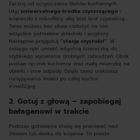
Zacznij od oczyszczenia blatów kuchennych.
Użyj
uniwersalnego środka czyszczącego
i
ściereczki z mikrofibry, aby blat lśnił czystością.
Teraz możesz bez obaw rozłożyć na nim
wszystkie potrzebne składniki i przybory.
Następnie przygotuj
“stację czystości”
. W
zasięgu ręki umieść wilgotną ściereczkę do
szybkiego wycierania drobnych zabrudzeń. Obok
postaw ręcznik kuchenny oraz małą miseczkę na
obierki i inne odpady. Dzięki temu unikniesz
rozsypywania śmieci po całej kuchni.
2. Gotuj z głową – zapobiegaj
bałaganowi w trakcie
Podczas gotowania staraj się pracować nad
zlewem lub deską do krojenia. To proste