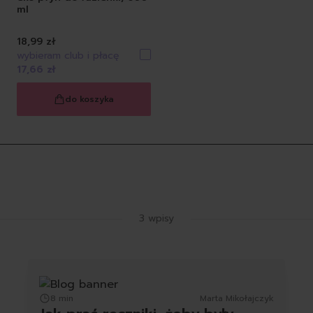
ml
18,99 zł
wybieram club i płacę
17,66 zł
do koszyka
Latest Blog Posts
3 wpisy
8 min
Marta Mikołajczyk