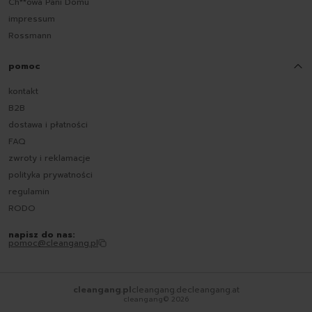
Ch**owa Pani Domu
impressum
Rossmann
pomoc
kontakt
B2B
dostawa i płatności
FAQ
zwroty i reklamacje
polityka prywatności
regulamin
RODO
napisz do nas:
pomoc@cleangang.pl
cleangang.pl
cleangang.de
cleangang.at
cleangang©
2026