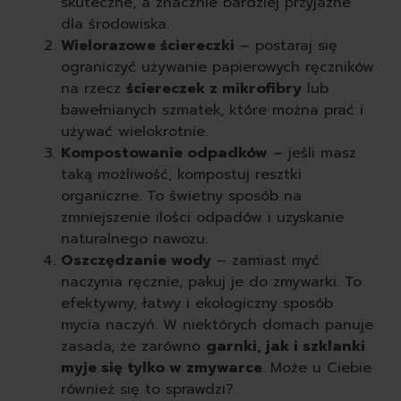
skuteczne, a znacznie bardziej przyjazne
dla środowiska.
Wielorazowe ściereczki
– postaraj się
ograniczyć używanie papierowych ręczników
na rzecz
ściereczek z mikrofibry
lub
bawełnianych szmatek, które można prać i
używać wielokrotnie.
Kompostowanie odpadków
– jeśli masz
taką możliwość, kompostuj resztki
organiczne. To świetny sposób na
zmniejszenie ilości odpadów i uzyskanie
naturalnego nawozu.
Oszczędzanie wody
– zamiast myć
naczynia ręcznie, pakuj je do zmywarki. To
efektywny, łatwy i ekologiczny sposób
mycia naczyń. W niektórych domach panuje
zasada, że zarówno
garnki, jak i szklanki
myje się tylko w zmywarce
. Może u Ciebie
również się to sprawdzi?