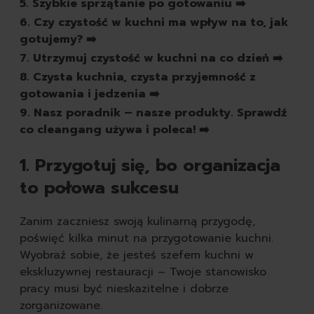
5. Szybkie sprzątanie po gotowaniu ➡️
pasty do butów
6. Czy czystość w kuchni ma wpływ na to, jak
białe
gotujemy? ➡️
czarne
7. Utrzymuj czystość w kuchni na co dzień ➡️
brązowe
bezbarwne
8. Czysta kuchnia, czysta przyjemność z
pozostałe
gotowania i jedzenia ➡️
spraye do butów
9. Nasz poradnik – nasze produkty. Sprawdź
rodzaj
co cleangang używa i poleca! ➡️
skórzane
zamszowe
1. Przygotuj się, bo organizacja
sportowe
to połowa sukcesu
zapachy
odświeżacze powietrza
Zanim zaczniesz swoją kulinarną przygodę,
świeczki
poświęć kilka minut na przygotowanie kuchni.
samochodowe
Wyobraź sobie, że jesteś szefem kuchni w
ekskluzywnej restauracji – Twoje stanowisko
pracy musi być nieskazitelne i dobrze
zorganizowane.