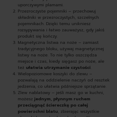
uporczywymi plamami.
Przezroczyste pojemniki – przechowuj
składniki w przezroczystych, szczelnych
pojemnikach. Dzięki temu unikniesz
rozsypywania i łatwo zauważysz, gdy jakiś
produkt się kończy.
Magnetyczna listwa na noże – zamiast
tradycyjnego bloku, używaj magnetycznej
listwy na noże. To nie tylko oszczędza
miejsce i czas, kiedy sięgasz po noże, ale
też
ułatwia utrzymanie czystości
.
Wielopoziomowe koszyki do zlewu –
pozwalają na oddzielenie naczyń od resztek
jedzenia, co ułatwia późniejsze sprzątanie.
Zlew nablatowy – jeśli masz go w kuchni,
możesz
jednym, płynnym ruchem
przeciągnąć ściereczkę po całej
powierzchni blatu
, zbierając wszystkie