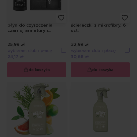
płyn do czyszczenia
ściereczki z mikrofibry, 6
czarnej armatury i
szt.
zlewów, 500 ml
25,99 zł
32,99 zł
wybieram club i płacę
wybieram club i płacę
24,17 zł
30,68 zł
do koszyka
do koszyka