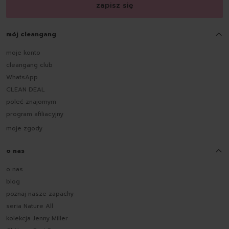
zapisz się
mój cleangang
moje konto
cleangang club
WhatsApp
CLEAN DEAL
poleć znajomym
program afiliacyjny
moje zgody
o nas
o nas
blog
poznaj nasze zapachy
seria Nature All
kolekcja Jenny Miller