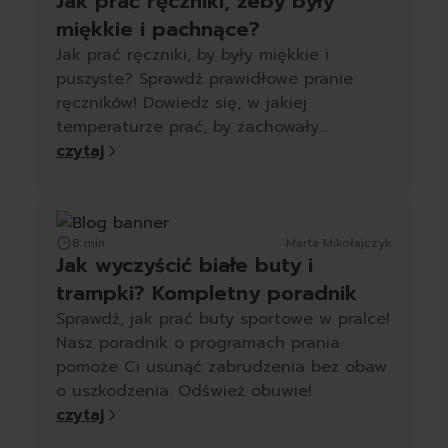
Jak prać ręczniki, żeby były
miękkie i pachnące?
Jak prać ręczniki, by były miękkie i
puszyste? Sprawdź prawidłowe pranie
ręczników! Dowiedz się, w jakiej
temperaturze prać, by zachowały
miękkość.
czytaj
8 min
Marta Mikołajczyk
Jak wyczyścić białe buty i
trampki? Kompletny poradnik
Sprawdź, jak prać buty sportowe w pralce!
Nasz poradnik o programach prania
pomoże Ci usunąć zabrudzenia bez obaw
o uszkodzenia. Odśwież obuwie!
czytaj