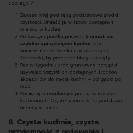
dobrego”?
Wyczyść
Zawsze miej pod ręką podstawowe środki
czystości. Umieść je w łatwo dostępnym
miejscu w kuchni.
Po każdym posiłku poświęć
5 minut na
szybkie uprzątnięcie kuchni
. Użyj
uniwersalnego środka czyszczącego i
ściereczki, by przetrzeć blaty i sprzęty.
Raz w tygodniu zrób gruntowne porządki,
używając wszystkich dostępnych środków i
akcesoriów do mycia kuchni – od gąbki po
mop.
Pamiętaj o regularnym praniu ściereczek
kuchennych. Czyste ściereczki to podstawa
higieny w kuchni.
8. Czysta kuchnia, czysta
przyjemność z gotowania i