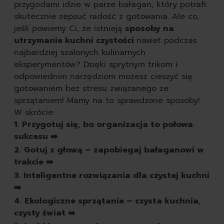
tabletki do zmywarki
przygodami idzie w parze bałagan, który potrafi
płyny do naczyń
skutecznie zepsuć radość z gotowania. Ale co,
gąbki do mycia naczyń
jeśli powiemy Ci, że istnieją
sposoby na
szczotki kuchenne do 
utrzymanie kuchni czystości
nawet podczas
pozostałe środki do zm
najbardziej szalonych kulinarnych
według przeznaczenia
eksperymentów? Dzięki sprytnym trikom i
do zmywarki
odpowiednim narzędziom możesz cieszyć się
do zmywania ręc
gotowaniem bez stresu związanego ze
seria nature all
sprzątaniem! Mamy na to sprawdzone sposoby!
autokosmetyka
W skrócie:
karoseria
1. Przygotuj się, bo organizacja to połowa
opony i felgi
sukcesu ➡️
tapicerka i kokpit
2. Gotuj z głową – zapobiegaj bałaganowi w
akcesoria
trakcie ➡️
zapachy
3. Inteligentne rozwiązania dla czystej kuchni
obuwie
➡️
czyszczenie butów
4. Ekologiczne sprzątanie – czysta kuchnia,
szczotki do butów
czysty świat ➡️
impregnaty do butów