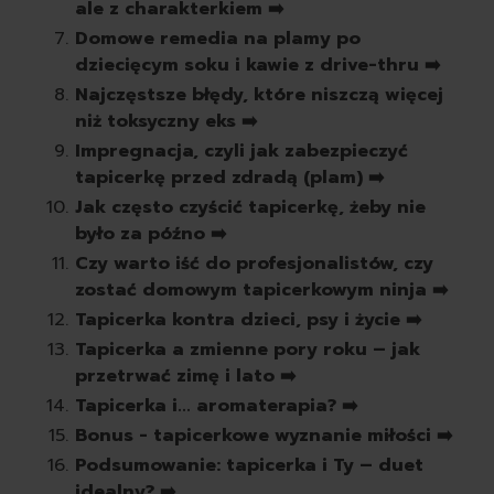
ale z charakterkiem ➡️
pasty do butów
Domowe remedia na plamy po
białe
dziecięcym soku i kawie z drive-thru ➡️
czarne
brązowe
Najczęstsze błędy, które niszczą więcej
bezbarwne
niż toksyczny eks ➡️
pozostałe
Impregnacja, czyli jak zabezpieczyć
spraye do butów
tapicerkę przed zdradą (plam) ➡️
rodzaj
Jak często czyścić tapicerkę, żeby nie
skórzane
było za późno ➡️
zamszowe
Czy warto iść do profesjonalistów, czy
sportowe
zostać domowym tapicerkowym ninja ➡️
zapachy
Tapicerka kontra dzieci, psy i życie ➡️
odświeżacze powietrza
Tapicerka a zmienne pory roku – jak
świeczki
przetrwać zimę i lato ➡️
samochodowe
Tapicerka i... aromaterapia? ➡️
Bonus - tapicerkowe wyznanie miłości ➡️
Podsumowanie: tapicerka i Ty – duet
idealny? ➡️