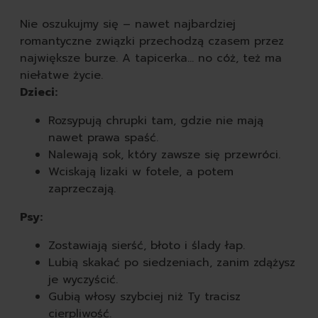
Nie oszukujmy się – nawet najbardziej
romantyczne związki przechodzą czasem przez
największe burze. A tapicerka… no cóż, też ma
niełatwe życie.
Dzieci:
Rozsypują chrupki tam, gdzie nie mają
nawet prawa spaść.
Nalewają sok, który zawsze się przewróci.
Wciskają lizaki w fotele, a potem
zaprzeczają.
Psy:
Zostawiają sierść, błoto i ślady łap.
Lubią skakać po siedzeniach, zanim zdążysz
je wyczyścić.
Gubią włosy szybciej niż Ty tracisz
cierpliwość.