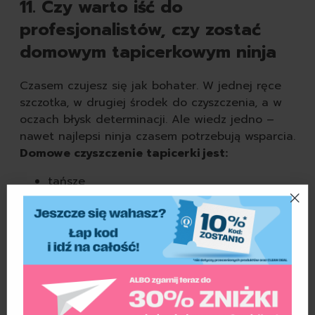
11. Czy warto iść do
profesjonalistów, czy zostać
domowym tapicerkowym ninja
Czasem czujesz się jak bohater. W jednej ręce
szczotka, w drugiej środek do czyszczenia, a w
oczach błysk determinacji. Ale wiedz jedno –
nawet najlepsi ninja czasem potrzebują wsparcia.
Domowe czyszczenie tapicerki jest:
tańsze
satysfakcjonujące (zwłaszcza ten moment,
gdy widać różnicę!)
niezłe cardio (jeśli masz SUV-a, to wręcz
pełen trening)
Ale...
Profesjonaliści mają: