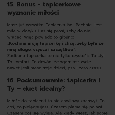
15. Bonus - tapicerkowe
wyznanie miłości
Masz już wszystko. Tapicerka lśni. Pachnie. Jest
miła w dotyku. I aż się prosi, żeby do niej
wracać. Więc powiedz to głośno:
„
Kocham moją tapicerkę i chcę, żeby była ze
mną długo, czysta i szczęśliwa
”.
Zadbana tapicerka to nie tylko czystość. To styl.
To komfort. To dowód, że ogarniasz życie –
nawet jeśli masz troje dzieci, psa i zero czasu.
16. Podsumowanie: tapicerka i
Ty – duet idealny?
Miłość do tapicerki to nie chwilowy zachwyt. To
coś, co pielęgnujesz. Czasem plama się pojawi.
Czasem coś się wyleje. Ale kiedy wiesz, jak sobie