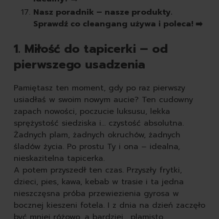
Nasz poradnik – nasze produkty.
Sprawdź co cleangang używa i poleca! ➡️
1. Miłość do tapicerki – od
pierwszego usadzenia
Pamiętasz ten moment, gdy po raz pierwszy
usiadłaś w swoim nowym aucie? Ten cudowny
zapach nowości, poczucie luksusu, lekka
sprężystość siedziska i... czystość absolutna.
Żadnych plam, żadnych okruchów, żadnych
śladów życia. Po prostu Ty i ona – idealna,
nieskazitelna tapicerka.
A potem przyszedł ten czas. Przyszły frytki,
dzieci, pies, kawa, kebab w trasie i ta jedna
nieszczęsna próba przewiezienia gyrosa w
bocznej kieszeni fotela. I z dnia na dzień zaczęło
być mniej różowo, a bardziej... plamisto.