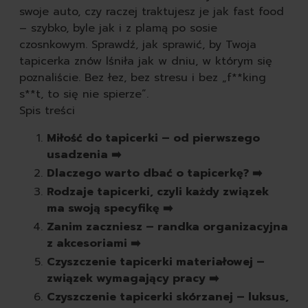
tabletki do zmywarki
swoje auto, czy raczej traktujesz je jak fast food
płyny do naczyń
– szybko, byle jak i z plamą po sosie
gąbki do mycia naczyń
czosnkowym. Sprawdź, jak sprawić, by Twoja
szczotki kuchenne do 
tapicerka znów lśniła jak w dniu, w którym się
pozostałe środki do zm
poznaliście. Bez łez, bez stresu i bez „f**king
według przeznaczenia
s**t, to się nie spierze”.
do zmywarki
Spis treści
do zmywania ręc
seria nature all
Miłość do tapicerki – od pierwszego
autokosmetyka
usadzenia ➡️
karoseria
Dlaczego warto dbać o tapicerkę? ➡️
opony i felgi
Rodzaje tapicerki, czyli każdy związek
tapicerka i kokpit
ma swoją specyfikę ➡️
akcesoria
Zanim zaczniesz – randka organizacyjna
zapachy
z akcesoriami ➡️
obuwie
Czyszczenie tapicerki materiałowej –
czyszczenie butów
związek wymagający pracy ➡️
szczotki do butów
Czyszczenie tapicerki skórzanej – luksus,
impregnaty do butów