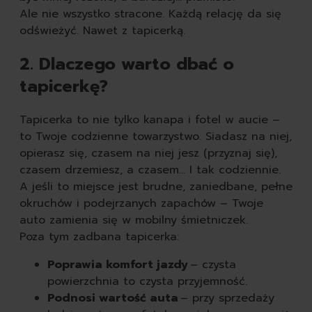
Ale nie wszystko stracone. Każdą relację da się
odświeżyć. Nawet z tapicerką.
2. Dlaczego warto dbać o
tapicerkę?
Tapicerka to nie tylko kanapa i fotel w aucie –
to Twoje codzienne towarzystwo. Siadasz na niej,
opierasz się, czasem na niej jesz (przyznaj się),
czasem drzemiesz, a czasem... I tak codziennie.
A jeśli to miejsce jest brudne, zaniedbane, pełne
okruchów i podejrzanych zapachów – Twoje
auto zamienia się w mobilny śmietniczek.
Poza tym zadbana tapicerka:
Poprawia komfort jazdy
– czysta
powierzchnia to czysta przyjemność.
Podnosi wartość auta
– przy sprzedaży