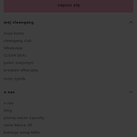
zapisz się
mój cleangang
moje konto
cleangang club
WhatsApp
CLEAN DEAL
poleć znajomym
program afiliacyjny
moje zgody
o nas
o nas
blog
poznaj nasze zapachy
seria Nature All
kolekcja Jenny Miller