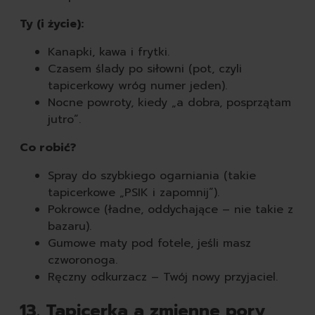
Ty (i życie):
Kanapki, kawa i frytki.
Czasem ślady po siłowni (pot, czyli
tapicerkowy wróg numer jeden).
Nocne powroty, kiedy „a dobra, posprzątam
jutro”.
Wyczyść
Co robić?
Spray do szybkiego ogarniania (takie
tapicerkowe „PSIK i zapomnij”).
Pokrowce (ładne, oddychające – nie takie z
bazaru).
Gumowe maty pod fotele, jeśli masz
czworonoga.
Ręczny odkurzacz – Twój nowy przyjaciel.
13. Tapicerka a zmienne pory