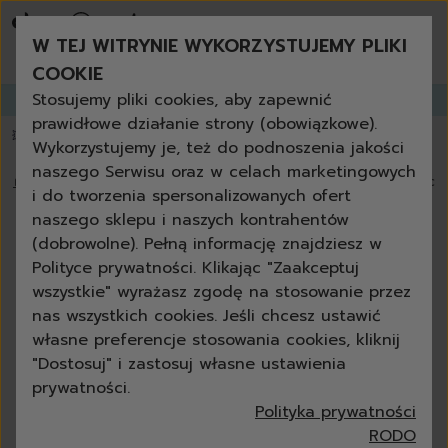
bestsellery
promocje tygodnia
W TEJ WITRYNIE WYKORZYSTUJEMY PLIKI
nowości
zamów ponownie
COOKIE
niezbędne w każdym domu
Stosujemy pliki cookies, aby zapewnić
Zapisz się do
GANGLETTERA
i zyskaj aż
do 30% rabatu!
produkty uniwersalne + eko
prawidłowe działanie strony (obowiązkowe).
zestawy
💥 Papier toaletowy 3-warstwowy za darmo powyżej 200 zł
📦 dostawa za
Wykorzystujemy je, też do podnoszenia jakości
czyszczenie
naszego Serwisu oraz w celach marketingowych
kuchnia
🏠
›
Blog
›
Zakochaj się w tapicerce na nowo – przepis na czy
i do tworzenia spersonalizowanych ofert
łazienka
naszego sklepu i naszych kontrahentów
szkło
Zakochaj się w tapicerce na nowo
(dobrowolne). Pełną informację znajdziesz w
podłoga
– przepis na czystość i trwały
Polityce prywatności. Klikając "Zaakceptuj
meble
wszystkie" wyrażasz zgodę na stosowanie przez
związek
grill i kominek
nas wszystkich cookies. Jeśli chcesz ustawić
outdoor
własne preferencje stosowania cookies, kliknij
Anna Czelewska
21-05-2025
11 min
ścierki
"Dostosuj" i zastosuj własne ustawienia
gąbki
prywatności.
szczotki
Polityka prywatności
akcesoria
RODO
do mycia rąk