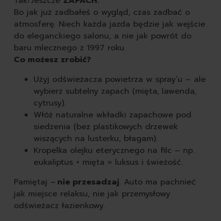
Tak! Jeszcze
ZAPACH.
Bo jak już zadbałeś o wygląd, czas zadbać o
atmosferę. Niech każda jazda będzie jak wejście
do eleganckiego salonu, a nie jak powrót do
baru mlecznego z 1997 roku.
Co możesz zrobić?
Użyj odświeżacza powietrza w spray’u – ale
wybierz subtelny zapach (mięta, lawenda,
cytrusy).
Włóż naturalne wkładki zapachowe pod
siedzenia (bez plastikowych drzewek
wiszących na lusterku, błagam).
Kropelka olejku eterycznego na filc – np.
eukaliptus + mięta = luksus i świeżość.
Pamiętaj –
nie przesadzaj
. Auto ma pachnieć
jak miejsce relaksu, nie jak przemysłowy
odświeżacz łazienkowy.