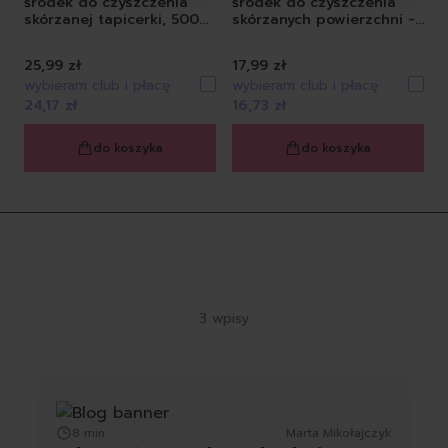
środek do czyszczenia
środek do czyszczenia
skórzanej tapicerki, 500
skórzanych powierzchni -
ml
uzupełnienie, 500 ml
25,99 zł
17,99 zł
wybieram club i płacę
wybieram club i płacę
24,17 zł
16,73 zł
do koszyka
do koszyka
Latest Blog Posts
3 wpisy
8 min
Marta Mikołajczyk