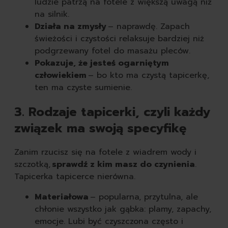
ludzie patrzą na fotele z większą uwagą niż
na silnik.
Działa na zmysły
– naprawdę. Zapach
świeżości i czystości relaksuje bardziej niż
podgrzewany fotel do masażu pleców.
Pokazuje, że jesteś ogarniętym
człowiekiem
– bo kto ma czystą tapicerkę,
ten ma czyste sumienie.
3. Rodzaje tapicerki, czyli każdy
związek ma swoją specyfikę
Zanim rzucisz się na fotele z wiadrem wody i
szczotką,
sprawdź z kim masz do czynienia
.
Tapicerka tapicerce nierówna.
Materiałowa
– popularna, przytulna, ale
chłonie wszystko jak gąbka: plamy, zapachy,
emocje. Lubi być czyszczona często i