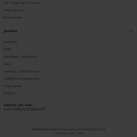
Ch**owa Pani Domu
impressum
Rossmann
pomoc
kontakt
B2B
dostawa i płatności
FAQ
zwroty i reklamacje
polityka prywatności
regulamin
RODO
napisz do nas:
pomoc@cleangang.pl
cleangang.pl
cleangang.de
cleangang.at
cleangang©
2026