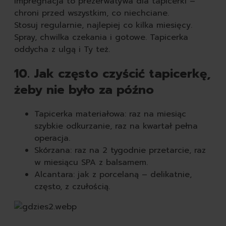
Impregnacja to prezerwatywa dla tapicerki –
chroni przed wszystkim, co niechciane.
Stosuj regularnie, najlepiej co kilka miesięcy.
Spray, chwilka czekania i gotowe. Tapicerka
oddycha z ulgą i Ty też.
10. Jak często czyścić tapicerkę,
żeby nie było za późno
Tapicerka materiałowa: raz na miesiąc
szybkie odkurzanie, raz na kwartał pełna
operacja.
Skórzana: raz na 2 tygodnie przetarcie, raz
w miesiącu SPA z balsamem.
Alcantara: jak z porcelaną – delikatnie,
często, z czułością.