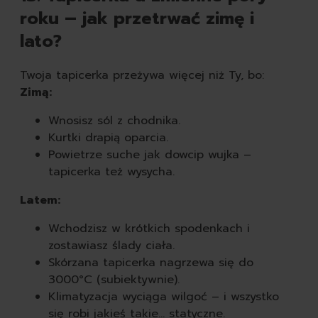
roku – jak przetrwać zimę i
lato?
Twoja tapicerka przeżywa więcej niż Ty, bo:
Zimą:
Wnosisz sól z chodnika.
Kurtki drapią oparcia.
Powietrze suche jak dowcip wujka –
tapicerka też wysycha.
Latem:
Wchodzisz w krótkich spodenkach i
zostawiasz ślady ciała.
Skórzana tapicerka nagrzewa się do
3000°C (subiektywnie).
Klimatyzacja wyciąga wilgoć – i wszystko
się robi jakieś takie... statyczne.