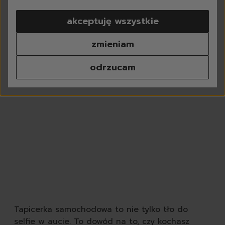
pranie
akceptuję wszystkie
do białego
do koloru
zmieniam
do czarnego
do sportowych
odrzucam
tkaniny delikatne
kapsułki do prania
proszki do prania
płyny do prania
płyny do płukania
odplamiacze
perfumy do prania
środki do czyszczenia p
chusteczki do prania
odświeżacze do tkanin
dodatki do prania
akcesoria do prania
Tapicerka samochodowa to nie tylko tło do
zmywanie
selfie w aucie. To dowód na to, czy kochasz