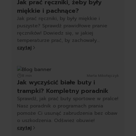
Jak prać ręczniki, żeby były
miękkie i pachnące?
Jak prać ręczniki, by były miękkie i
puszyste? Sprawdź prawidłowe pranie
ręczników! Dowiedz się, w jakiej
temperaturze prać, by zachowały
miękkość.
czytaj
8 min
Marta Mikołajczyk
Jak wyczyścić białe buty i
trampki? Kompletny poradnik
Sprawdź, jak prać buty sportowe w pralce!
Nasz poradnik o programach prania
pomoże Ci usunąć zabrudzenia bez obaw
o uszkodzenia. Odśwież obuwie!
czytaj