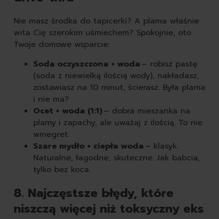
Nie masz środka do tapicerki? A plama właśnie
wita Cię szerokim uśmiechem? Spokojnie, oto
Twoje domowe wsparcie:
Soda oczyszczona + woda
– robisz pastę
(soda z niewielką ilością wody), nakładasz,
zostawiasz na 10 minut, ścierasz. Była plama
i nie ma?
Ocet + woda (1:1)
– dobra mieszanka na
plamy i zapachy, ale uważaj z ilością. To nie
winegret.
Szare mydło + ciepła woda
– klasyk.
Naturalne, łagodne, skuteczne. Jak babcia,
tylko bez koca.
8. Najczęstsze błędy, które
niszczą więcej niż toksyczny eks