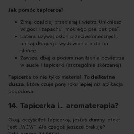
Jak pomóc tapicerce?
Zimą: częściej przecieraj i wietrz. Unikniesz
wilgoci i zapachu „mokrego psa bez psa”.
Latem: używaj osłon przeciwsłonecznych,
unikaj długiego wystawiania auta na
słońce.
Zawsze: dbaj o poziom nawilżenia powietrza
w aucie i tapicerki (szczególnie skórzanej).
Tapicerka to nie tylko materiał. To
delikatna
dusza
, która czuje porę roku lepiej niż aplikacja
pogodowa.
14. Tapicerka i... aromaterapia?
Okej, oczyściłeś tapicerkę, jesteś dumny, efekt
jest „WOW”. Ale czegoś jeszcze brakuje?