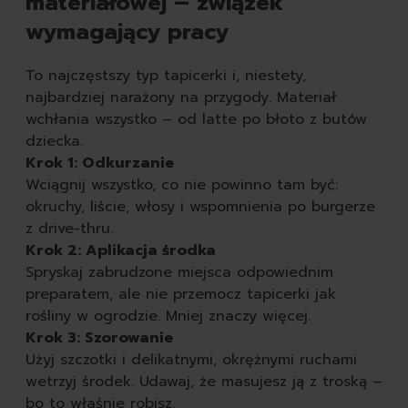
materiałowej – związek
wymagający pracy
To najczęstszy typ tapicerki i, niestety,
najbardziej narażony na przygody. Materiał
wchłania wszystko – od latte po błoto z butów
dziecka.
Krok 1: Odkurzanie
Wciągnij wszystko, co nie powinno tam być:
okruchy, liście, włosy i wspomnienia po burgerze
z drive-thru.
Krok 2: Aplikacja środka
Spryskaj zabrudzone miejsca odpowiednim
preparatem, ale nie przemocz tapicerki jak
rośliny w ogrodzie. Mniej znaczy więcej.
Krok 3: Szorowanie
Użyj szczotki i delikatnymi, okrężnymi ruchami
wetrzyj środek. Udawaj, że masujesz ją z troską –
bo to właśnie robisz.